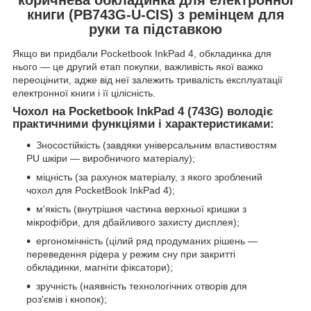
книги (PB743G-U-CIS) з ремінцем для
руки та підставкою
Якщо ви придбали Pocketbook InkPad 4, обкладинка для
нього — це другий етап покупки, важливість якої важко
переоцінити, адже від неї залежить тривалість експлуатації
електронної книги і її цілісність.
Чохол на Pocketbook InkPad 4 (743G) володіє
практичними функціями і характеристиками:
Зносостійкість (завдяки універсальним властивостям
PU шкіри — виробничого матеріалу);
міцність (за рахунок матеріалу, з якого зроблений
чохол для PocketBook InkPad 4);
м'якість (внутрішня частина верхньої кришки з
мікрофібри, для дбайливого захисту дисплея);
ергономічність (цілий ряд продуманих рішень —
переведення рідера у режим сну при закритті
обкладинки, магніти фіксатори);
зручність (наявність технологічних отворів для
роз'ємів і кнопок);