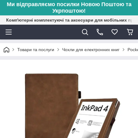
Ми відправляємо посилки Новою Поштою та
Укрпоштою!
Комп'ютерні комплектуючі та аксесуари для мобільних при
Товари та послуги
Чохли для електронних книг
Pock