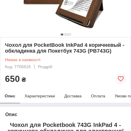
Чохол для PocketBook InkPad 4 коричневый -
обкладинка для Покетбук 743G (PB743G)
Немає в наявності
Код: 7706818
Роздріб
650
₴
Опис
Характеристики
Доставка
Оплата
Умови п
Опис
Чохол для Pocketbook 743G InkPad 4 -
коричнева обкладинка для електронної