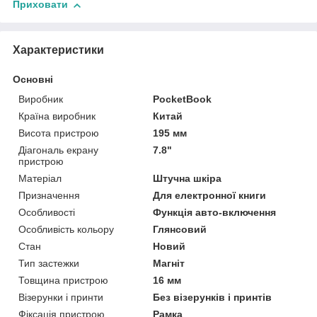
Приховати
Характеристики
Основні
Виробник
PocketBook
Країна виробник
Китай
Висота пристрою
195 мм
Діагональ екрану
7.8"
пристрою
Матеріал
Штучна шкіра
Призначення
Для електронної книги
Особливості
Функція авто-включення
Особливість кольору
Глянсовий
Стан
Новий
Тип застежки
Магніт
Товщина пристрою
16 мм
Візерунки і принти
Без візерунків і принтів
Фіксація пристрою
Рамка