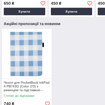
743С (PB743C)
книги PB740)
елек
650
450
450
₴
₴
Поке
Купити
Купити
Акційні пропозиції та новинки
Чохол для PocketBook InkPad
4 PB743G (Color 2/3) з
ремінцем та підставкою –
тематичний малюнок
Готово до відправки
740
₴