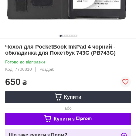
Чохол для PocketBook InkPad 4 чорний -
обкладинка для Покетбук 743G (PB743G)
Готово до відправки
Код: 7706810
Роздріб
650
₴
Купити
або
Купити з
Що таке купити з Пром?