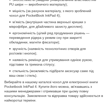
PU шкіри — виробничого матеріалу);
міцність (за рахунок матеріалу, з якого зроблений
чохол для PocketBook InkPad 4);
м'якість (внутрішня частина верхньої кришки з
мікрофібри, для дбайливого захисту дисплея);
ергономічність (цілий ряд продуманих рішень —
переведення рідера у режим сну при закритті
обкладинки, магніти фіксатори);
зручність (наявність технологічних отворів для
роз'ємів і кнопок);
наявність ремінця для утримування однією рукою,
підставки та тримача стілусу;
стильність (можливість підібрати аксесуар саме під
ваш смак і стиль).
Вибирайте в нашому каталозі чохол для електронної книги
Pocketbook InkPad 4. Купити його можна, зв'язавшись з
нашими менеджерами і отримавши при цьому повну
консультацію. Замовлення та відправка товару здійснюється в
найкоротші терміни.