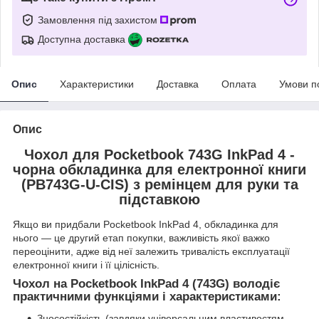
Замовлення під захистом
Доступна доставка
Опис
Характеристики
Доставка
Оплата
Умови п
Опис
Чохол для Pocketbook 743G InkPad 4 -
чорна обкладинка для електронної книги
(PB743G-U-CIS) з ремінцем для руки та
підставкою
Якщо ви придбали Pocketbook InkPad 4, обкладинка для
нього — це другий етап покупки, важливість якої важко
переоцінити, адже від неї залежить тривалість експлуатації
електронної книги і її цілісність.
Чохол на Pocketbook InkPad 4 (743G) володіє
практичними функціями і характеристиками:
Зносостійкість (завдяки універсальним властивостям