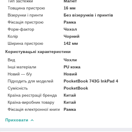
Тип застежки
Магніт
Товщина пристрою
16 мм
Візерунки і принти
Без візерунків і принтів
Фіксація пристрою
Рамка
Форм-фактор
Чохол
Колір
Чорний
Ширина пристрою
142 мм
Користувацькі характеристики
Вид
Чохли
Інші матеріали
PU кожа
Новий — б/у
Новий
Підходить для моделей
PocketBook 743G InkPad 4
Сумісність
PocketBook
Країна реєстрації бренда
Китай
Країна-виробник товару
Китай
Фіксація електронної книги
Рамка
Приховати