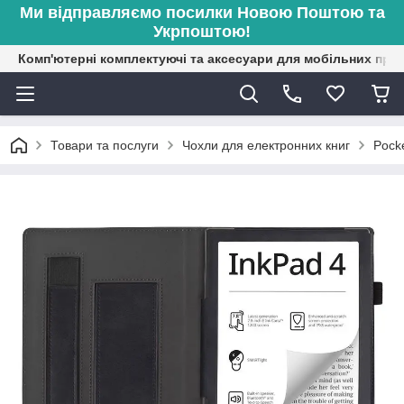
Ми відправляємо посилки Новою Поштою та
Укрпоштою!
Комп'ютерні комплектуючі та аксесуари для мобільних при
Товари та послуги
Чохли для електронних книг
Pock