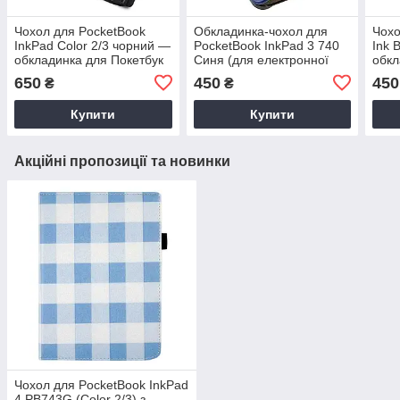
Чохол для PocketBook
Обкладинка-чохол для
Чохо
InkPad Color 2/3 чорний —
PocketBook InkPad 3 740
Ink 
обкладинка для Покетбук
Синя (для електронної
обкл
743С (PB743C)
книги PB740)
елек
650
450
450
₴
₴
Поке
Купити
Купити
Акційні пропозиції та новинки
Чохол для PocketBook InkPad
4 PB743G (Color 2/3) з