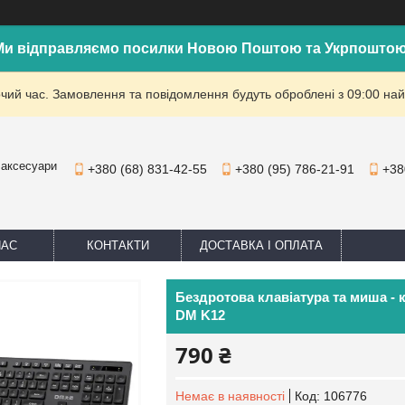
Ми відправляємо посилки Новою Поштою та Укрпоштою
очий час. Замовлення та повідомлення будуть оброблені з 09:00 най
 аксесуари
+380 (68) 831-42-55
+380 (95) 786-21-91
+38
НАС
КОНТАКТИ
ДОСТАВКА І ОПЛАТА
Бездротова клавіатура та миша - 
DM K12
790 ₴
Немає в наявності
Код:
106776