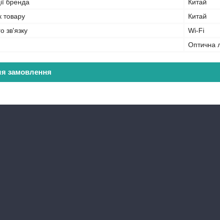
ії бренда
Китай
к товару
Китай
о зв'язку
Wi-Fi
Оптична 
ля замовлення