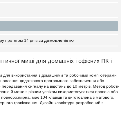
ру протягом 14 днів
за домовленістю
птичної миші для домашніх і офісних ПК і
ений для використання з домашніми та робочими комп'ютерами
становлення додаткового програмного забезпечення або
е передавання сигналу на відстань до 10 метрів. Метод роботи
лоню й може з рівним успіхом використовуватися правою або
 повнорозмірна, має 104 клавіші та виготовлена з матового,
ерного гравіювання. Дизайн клавіатури розроблений з