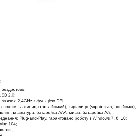
:
: бездротове;
USB 2.0;
 зв'язок: 2,4GHz з функцією DPI;
іювання: латиниця (англійський), киріллиця (українська, російська);
ення: клавіатура: батарейка ААА; миша: батарейка АА;
єднання: Plug-and-Play, гарантовано роботу з Windows 7, 8, 10;
віш: 104;
ластик;
й;