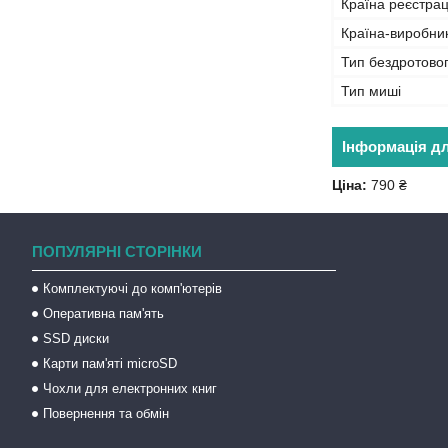
Країна реєстрац
Країна-виробни
Тип бездротовог
Тип миші
Інформація д
Ціна:
790 ₴
ПОПУЛЯРНІ СТОРІНКИ
Комплектуючі до комп'ютерів
Оперативна пам'ять
SSD диски
Карти пам'яті microSD
Чохли для електронних книг
Повернення та обмін