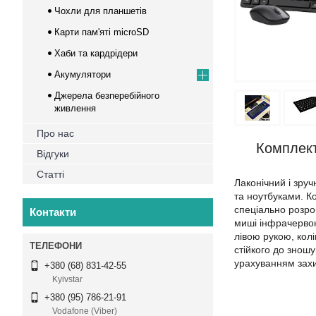
Чохли для планшетів
Карти пам'яті microSD
Хаби та кардрідери
Акумулятори
Джерела безперебійного
живлення
Про нас
Комплект
Відгуки
Статті
Лаконічний і зру
та ноутбуками. К
спеціально розро
Контакти
миші інфрачервон
лівою рукою, колі
стійкого до знош
урахуванням захи
+380 (68) 831-42-55
Kyivstar
+380 (95) 786-21-91
Vodafone (Viber)