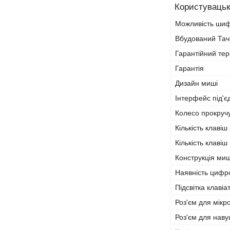
Користувацьк
Можливість ши
Вбудований Та
Гарантійний тер
Гарантія
Дизайн миші
Інтерфейс під'
Колесо прокруч
Кількість клавіш
Кількість клавіш
Конструкція миш
Наявність цифр
Підсвітка клавіа
Роз'єм для мік
Роз'єм для наву