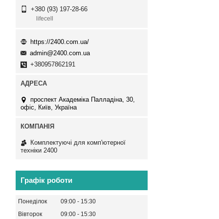
+380 (93) 197-28-66
lifecell
https://2400.com.ua/
admin@2400.com.ua
+380957862191
проспект Академіка Палладіна, 30,
офіс, Київ, Україна
Комплектуючі для комп'ютерної
техніки 2400
Графік роботи
Понеділок
09:00
15:30
Вівторок
09:00
15:30