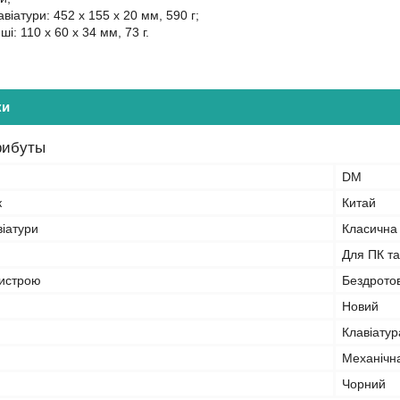
віатури: 452 х 155 х 20 мм, 590 г;
і: 110 x 60 x 34 мм, 73 г.
ки
рибуты
DM
к
Китай
віатури
Класична
Для ПК та
ристрою
Бездрото
Новий
Клавіату
Механічн
Чорний