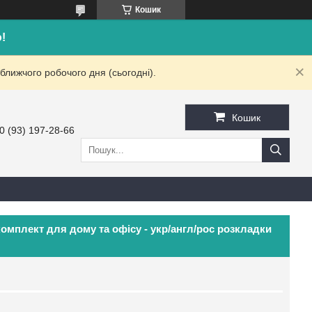
Кошик
!
ближчого робочого дня (сьогодні).
Кошик
0 (93) 197-28-66
комплект для дому та офісу - укр/англ/рос розкладки