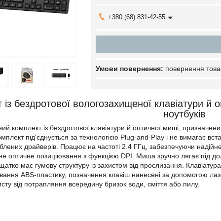
+380 (68) 831-42-55
повернення това
 із бездротової вологозахищеної клавіатури й о
ноутбуків
чний комплект із бездротової клавіатури й оптичної миші, признач
омплект під'єднується за технологією Plug-and-Play і не вимагає в
блених драйверів. Працює на частоті 2.4 ГГц, забезпечуючи надійн
е оптичне позиціювання з функцією DPI. Миша зручно лягає під до
щатко має гумову структуру із захистом від прослизання. Клавіатура
ування ABS-пластику, позначення клавіш нанесені за допомогою лаз
сту від потрапляння всередину бризок води, сміття або пилу.