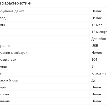
і характеристики
фрування даних
Немає
чпад
Немає
мін
12 мес
12 місяці
Для обох 
єднання
USB
ування клавіатури
Немає
 клавіатури
104
 миші
3
і
Класична
ового блока
Да
тури
Немає
рофона
Немає
шників
Немає