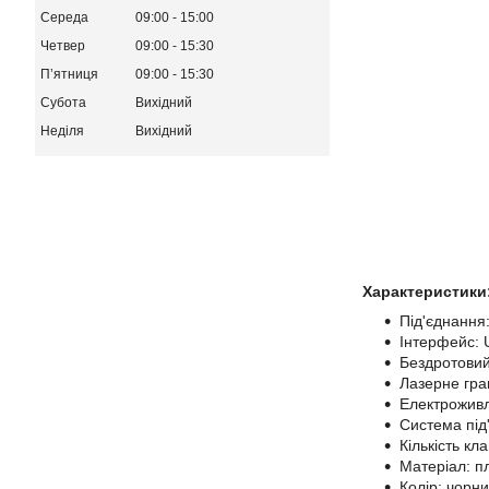
Середа
09:00
15:00
Четвер
09:00
15:30
Пʼятниця
09:00
15:30
Субота
Вихідний
Неділя
Вихідний
Характеристики
Під'єднання
Інтерфейс: 
Бездротовий
Лазерне грав
Електроживл
Система під'
Кількість кла
Матеріал: п
Колір: чорни