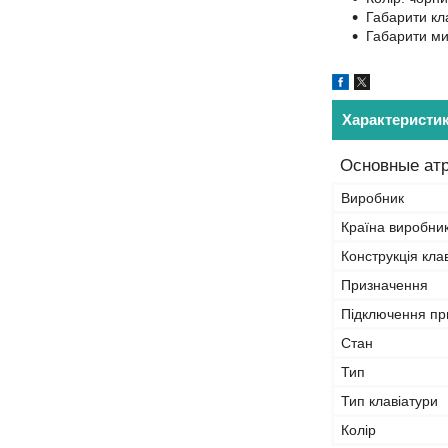
Габарити кла
Габарити миш
Характеристи
Основные ат
Виробник
Країна виробни
Конструкція кла
Призначення
Підключення п
Стан
Тип
Тип клавіатури
Колір