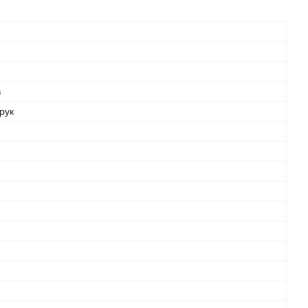
в
рук