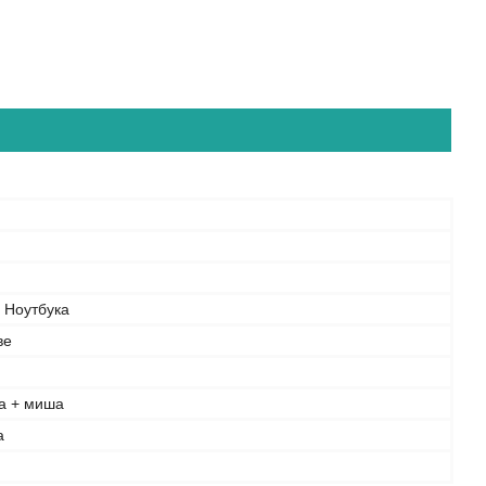
 Ноутбука
ве
ра + миша
а