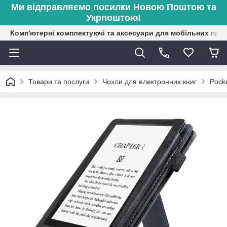
Ми відправляємо посилки Новою Поштою та
Укрпоштою!
Комп'ютерні комплектуючі та аксесуари для мобільних при
Товари та послуги
Чохли для електронних книг
Pock