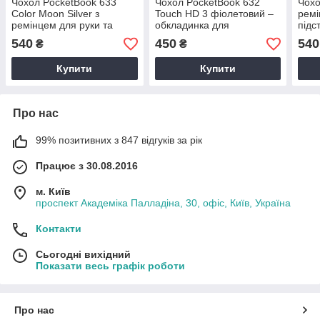
Чохол PocketBook 633
Чохол PocketBook 632
Чохо
Color Moon Silver з
Touch HD 3 фіолетовий –
ремі
ремінцем для руки та
обкладинка для
підс
підставкою чорний – TPU
електронної книги
обкл
540
450
540
₴
₴
обкладинка для Покетбук
Покетбук
Купити
Купити
Про нас
99% позитивних з 847 відгуків за рік
Працює з 30.08.2016
м. Київ
проспект Академіка Палладіна, 30, офіс, Київ, Україна
Контакти
Сьогодні вихідний
Показати весь графік роботи
Про нас