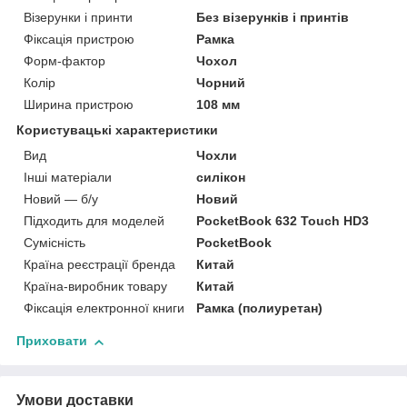
Візерунки і принти
Без візерунків і принтів
Фіксація пристрою
Рамка
Форм-фактор
Чохол
Колір
Чорний
Ширина пристрою
108 мм
Користувацькі характеристики
Вид
Чохли
Інші матеріали
силікон
Новий — б/у
Новий
Підходить для моделей
PocketBook 632 Touch HD3
Сумісність
PocketBook
Країна реєстрації бренда
Китай
Країна-виробник товару
Китай
Фіксація електронної книги
Рамка (полиуретан)
Приховати
Умови доставки