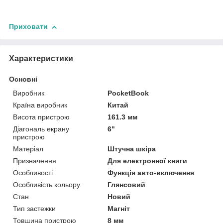
Приховати
Характеристики
Основні
Виробник
PocketBook
Країна виробник
Китай
Висота пристрою
161.3 мм
Діагональ екрану
6"
пристрою
Матеріал
Штучна шкіра
Призначення
Для електронної книги
Особливості
Функція авто-включення
Особливість кольору
Глянсовий
Стан
Новий
Тип застежки
Магніт
Товщина пристрою
8 мм