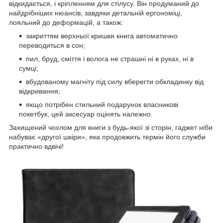
відкидається, і кріпленням для стілусу. Він продуманий до
найдрібніших нюансів, завдяки детальній ергономіці,
лояльний до деформацій, а також:
закриттям верхньої кришки книга автоматично
переводиться в сон;
пил, бруд, сміття і волога не страшні ні в руках, ні в
сумці;
вбудованому магніту під силу вберегти обкладинку від
відкривання;
якщо потрібен стильний подарунок власникові
покетбук, цей аксесуар оцінять належно.
Захищений чохлом для книги з будь-якої зі сторін, гаджет ніби
набуває «другої шкіри», яка продовжить термін його служби
практично вдвічі!