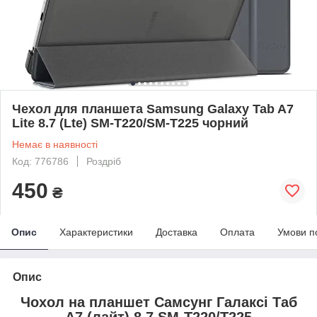
Чехол для планшета Samsung Galaxy Tab A7
Lite 8.7 (Lte) SM-T220/SM-T225 чорний
Немає в наявності
Код: 776786
Роздріб
450
₴
Опис
Характеристики
Доставка
Оплата
Умови п
Опис
Чохол на планшет Самсунг Галаксі Таб
А7 (лайт) 8.7 SM-T220/T225