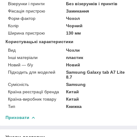
Візерунки і принти
Без візерунків і принтів
Фіксація пристрою
Замикання
Форм-фактор
Чохол
Колір
Чорний
Ширина пристрою
130 мм
Користувацькі характеристики
Вид
Чохли
Інші матеріали
пластик
Новий — б/у
Новий
Підходить для моделей
Samsung Galaxy tab A7 Lite
8.7
Сумісність
Samsung
Країна реєстрації бренда
Китай
Країна-виробник товару
Китай
Тип
Книжка
Приховати