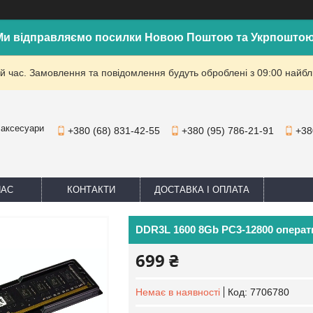
Ми відправляємо посилки Новою Поштою та Укрпоштою
й час. Замовлення та повідомлення будуть оброблені з 09:00 найбли
 аксесуари
+380 (68) 831-42-55
+380 (95) 786-21-91
+38
НАС
КОНТАКТИ
ДОСТАВКА І ОПЛАТА
DDR3L 1600 8Gb PC3-12800 операт
699 ₴
Немає в наявності
Код:
7706780