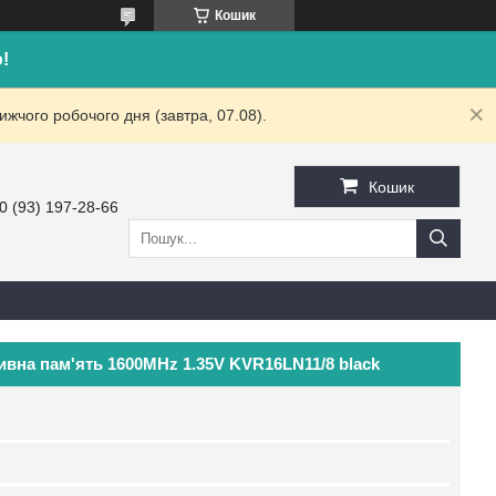
Кошик
!
жчого робочого дня (завтра, 07.08).
Кошик
0 (93) 197-28-66
ивна пам'ять 1600MHz 1.35V KVR16LN11/8 black