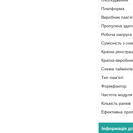
Охолодження
Платформа
Виробник пам'ят
Пропускна здат
Робоча напруга
Сумісність з со
Країна реєстрац
Країна-виробни
Схема таймінгів
Тип пам'яті
Формфактор
Частота модуля
Кількість ранків
Ефективна проп
Інформація д