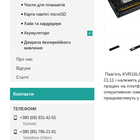
Чохли для планшетів
Карти пам'яті microSD
Хаби та кардрідери
Акумулятори
Джерела безперебійного
живлення
Про нас
Відгуки
Пам'ять KVR16LN1
Статті
CL11 і належить 
працює на платфо
оперативною пам'
Контакти
працюватимуть у 
+380 (68) 831-42-55
Kyivstar
+380 (95) 786-21-91
Vodafone (Viber)