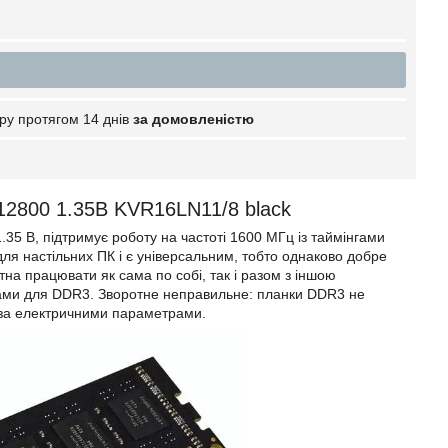
ру протягом 14 днів
за домовленістю
2800 1.35В KVR16LN11/8 black
 В, підтримує роботу на частоті 1600 МГц із таймінгами
ля настільних ПК і є універсальним, тобто однаково добре
на працювати як сама по собі, так і разом з іншою
мами для DDR3. Зворотне неправильне: планки DDR3 не
 за електричними параметрами.