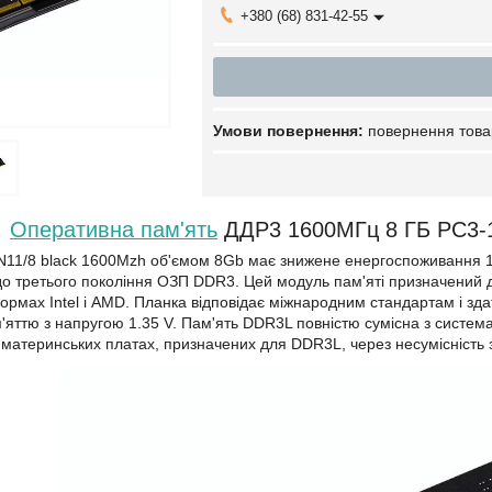
+380 (68) 831-42-55
повернення това
Оперативна пам'ять
ДДР3 1600МГц 8 ГБ PC3-1
1/8 black 1600Mzh об'ємом 8Gb має знижене енергоспоживання 1.35
до третього покоління ОЗП DDR3. Цей модуль пам'яті призначений д
рмах Intel і AMD. Планка відповідає міжнародним стандартам і здат
яттю з напругою 1.35 V. Пам'ять DDR3L повністю сумісна з систе
материнських платах, призначених для DDR3L, через несумісність