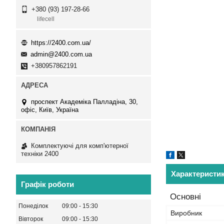
+380 (93) 197-28-66
lifecell
https://2400.com.ua/
admin@2400.com.ua
+380957862191
проспект Академіка Палладіна, 30,
офіс, Київ, Україна
Комплектуючі для комп'ютерної
техніки 2400
Характеристи
Графік роботи
Основні
Понеділок
09:00
15:30
Виробник
Вівторок
09:00
15:30