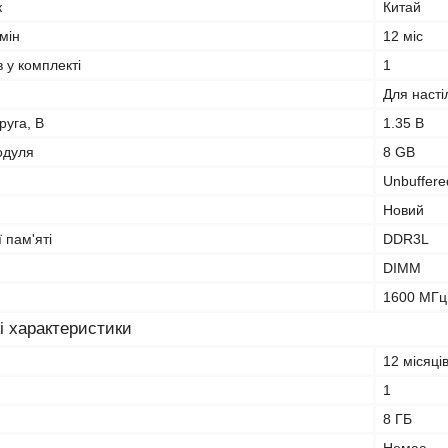
к
Китай
мін
12 міс
в у комплекті
1
Для насті
руга, В
1.35 В
одуля
8 GB
Unbuffere
Новий
 пам'яті
DDR3L
DIMM
1600 МГц
і характеристики
12 місяці
1
8 ГБ