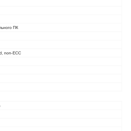
льного ПК
d, non-ECC
в