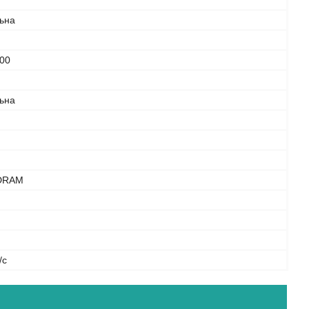
льна
00
льна
DRAM
/с