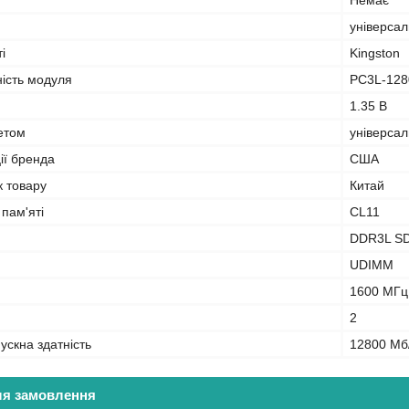
Немає
універса
і
Kingston
ність модуля
PC3L-128
1.35 В
кетом
універса
ії бренда
США
к товару
Китай
 пам'яті
CL11
DDR3L S
UDIMM
1600 МГц
2
ускна здатність
12800 Мб
ля замовлення