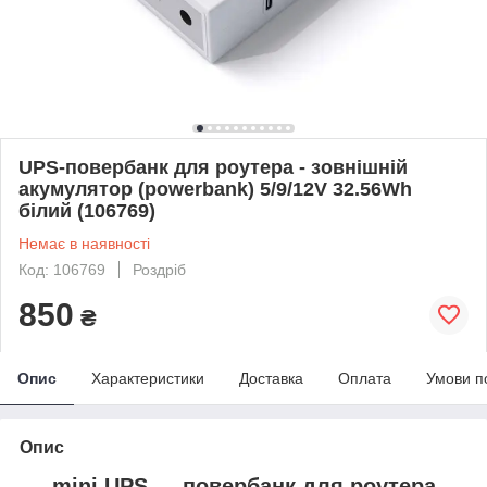
UPS-повербанк для роутера - зовнішній
акумулятор (powerbank) 5/9/12V 32.56Wh
білий (106769)
Немає в наявності
Код: 106769
Роздріб
850
₴
Опис
Характеристики
Доставка
Оплата
Умови п
Опис
mini UPS — повербанк для роутера