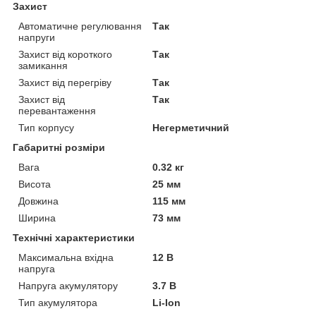
Захист
Автоматичне регулювання
Так
напруги
Захист від короткого
Так
замикання
Захист від перегріву
Так
Захист від
Так
перевантаження
Тип корпусу
Негерметичний
Габаритні розміри
Вага
0.32 кг
Висота
25 мм
Довжина
115 мм
Ширина
73 мм
Технічні характеристики
Максимальна вхідна
12 В
напруга
Напруга акумулятору
3.7 В
Тип акумулятора
Li-Ion