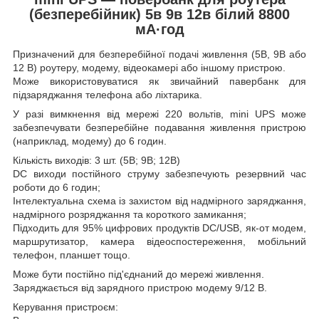
(безперебійник) 5в 9в 12в білий 8800
мА·год
Призначений для безперебійної подачі живлення (5В, 9В або
12 В) роутеру, модему, відеокамері або іншому пристрою.
Може використовуватися як звичайний павербанк для
підзаряджання телефона або ліхтарика.
У разі вимкнення від мережі 220 вольтів, mini UPS може
забезпечувати безперебійне подавання живлення пристрою
(наприклад, модему) до 6 годин.
Кількість виходів: 3 шт. (5В; 9В; 12В)
DC виходи постійного струму забезпечують резервний час
роботи до 6 годин;
Інтелектуальна схема із захистом від надмірного заряджання,
надмірного розряджання та короткого замикання;
Підходить для 95% цифрових продуктів DC/USB, як-от модем,
маршрутизатор, камера відеоспостереження, мобільний
телефон, планшет тощо.
Може бути постійно під'єднаний до мережі живлення.
Заряджається від зарядного пристрою модему 9/12 В.
Керування пристроєм: