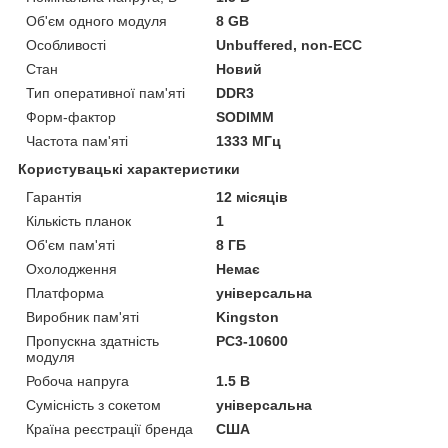
Об'єм одного модуля
8 GB
Особливості
Unbuffered, non-ECC
Стан
Новий
Тип оперативної пам'яті
DDR3
Форм-фактор
SODIMM
Частота пам'яті
1333 МГц
Користувацькі характеристики
Гарантія
12 місяців
Кількість планок
1
Об'єм пам'яті
8 ГБ
Охолодження
Немає
Платформа
універсальна
Виробник пам'яті
Kingston
Пропускна здатність
PC3-10600
модуля
Робоча напруга
1.5 В
Сумісність з сокетом
універсальна
Країна реєстрації бренда
США