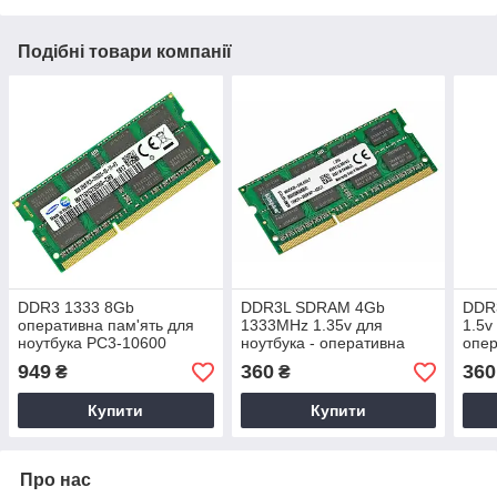
Подібні товари компанії
DDR3 1333 8Gb
DDR3L SDRAM 4Gb
DDR
оперативна пам'ять для
1333MHz 1.35v для
1.5v
ноутбука PC3-10600
ноутбука - оперативна
опер
SoDIMM 1.5v
пам'ять PC3L -10600
4 Гб
949
360
360
₴
₴
M471B1G73DH0-CH9
ДДР3Л 4 Гб 1333
KVR
(7706985)
KVR13LS9/4G
Купити
Купити
Про нас