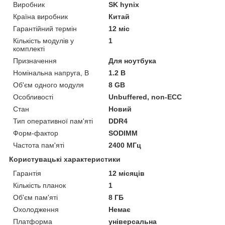
Виробник
SK hynix
Країна виробник
Китай
Гарантійний термін
12 міс
Кількість модулів у
1
комплекті
Призначення
Для ноутбука
Номінальна напруга, В
1.2 В
Об'єм одного модуля
8 GB
Особливості
Unbuffered, non-ECC
Стан
Новий
Тип оперативної пам'яті
DDR4
Форм-фактор
SODIMM
Частота пам'яті
2400 МГц
Користувацькі характеристики
Гарантія
12 місяців
Кількість планок
1
Об'єм пам'яті
8 ГБ
Охолодження
Немає
Платформа
універсальна