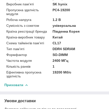
Виробник пам'яті
SK hynix
Пропускна здатність
PC4-19200
модуля
Робоча напруга
1.2 B
Сумісність з сокетом
універсальна
Країна реєстрації бренда
Південна Корея
Країна-виробник товару
Китай
Схема таймінгів пам'яті
CL17
Тип пам'яті
DDR4 SDRAM
Формфактор
SO-DIMM
Частота модуля
2400 МГц
Кількість ранків
1
Ефективна пропускна
19200 Мб/с
здатність
Приховати
Умови доставки
Доставка здійснюється тільки по передоплаті.