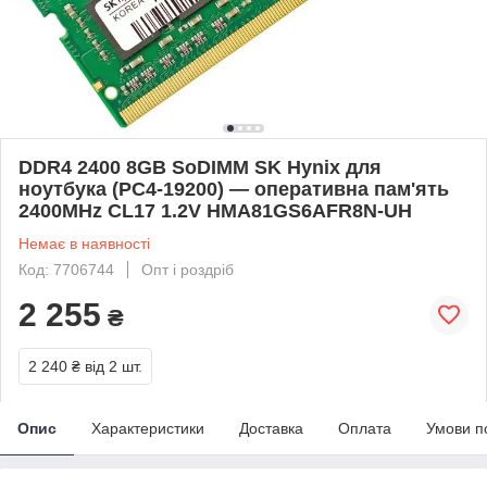
DDR4 2400 8GB SoDIMM SK Hynix для
ноутбука (PC4-19200) — оперативна пам'ять
2400MHz CL17 1.2V HMA81GS6AFR8N-UH
Немає в наявності
Код: 7706744
Опт і роздріб
2 255
₴
2 240 ₴
від 2 шт.
Опис
Характеристики
Доставка
Оплата
Умови п