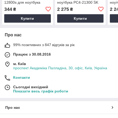
12800s для ноутбука
ноутбука PC4-21300 SK
ноут
SODIMM SK hynix
Hynix HMA41GS6AFR8N-
PC4-
344
2 275
2 2
₴
₴
HMT451S6AFR8A-PB
VK (7706940)
KVR
(7706933)
Купити
Купити
Про нас
99% позитивних з 847 відгуків за рік
Працює з 30.08.2016
м. Київ
проспект Академіка Палладіна, 30, офіс, Київ, Україна
Контакти
Сьогодні вихідний
Показати весь графік роботи
Про нас