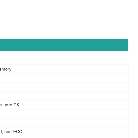
emory
льного ПК
d, non-ECC