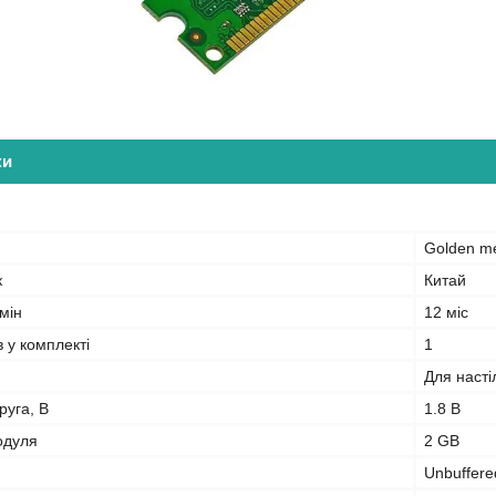
ки
Golden m
к
Китай
мін
12 міс
в у комплекті
1
Для насті
руга, В
1.8 В
одуля
2 GB
Unbuffere