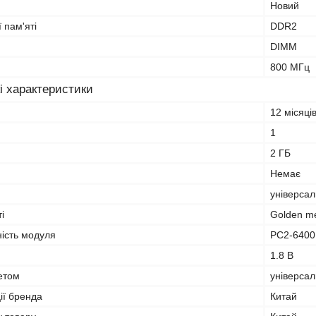
Новий
 пам'яті
DDR2
DIMM
800 МГц
і характеристики
12 місяці
1
2 ГБ
Немає
універса
і
Golden m
ність модуля
PC2-6400
1.8 B
кетом
універса
ії бренда
Китай