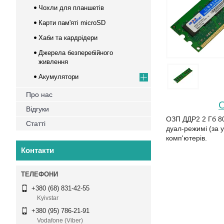
Чохли для планшетів
Карти пам'яті microSD
Хаби та кардрідери
Джерела безперебійного
живлення
Акумулятори
Про нас
О
Відгуки
ОЗП ДДР2 2 Гб 80
Статті
дуал-режимі (за 
комп'ютерів.
Контакти
+380 (68) 831-42-55
Kyivstar
+380 (95) 786-21-91
Vodafone (Viber)