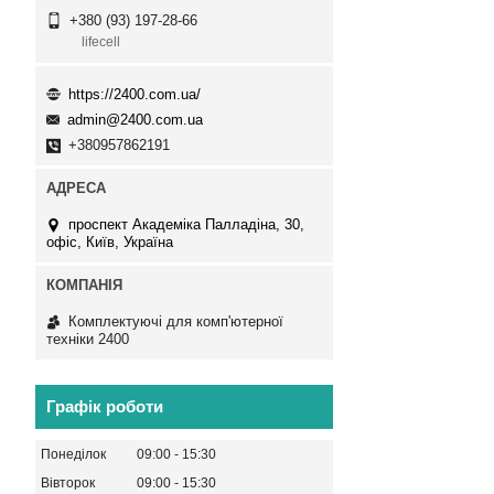
+380 (93) 197-28-66
lifecell
https://2400.com.ua/
admin@2400.com.ua
+380957862191
проспект Академіка Палладіна, 30,
офіс, Київ, Україна
Комплектуючі для комп'ютерної
техніки 2400
Графік роботи
Понеділок
09:00
15:30
Вівторок
09:00
15:30