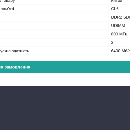
к товару
Китай
 пам'яті
CL6
DDR2 SD
UDIMM
800 МГц
2
ускна здатність
6400 Мб/
ля замовлення