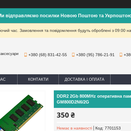
Ми відправляємо посилки Новою Поштою та Укрпоштою
бочий час. Замовлення та повідомлення будуть оброблені з 09:00 на
 аксесуари
+380 (68) 831-42-55
+380 (95) 786-21-91
+38
НАС
КОНТАКТИ
ДОСТАВКА І ОПЛАТА
DDR2 2Gb 800MHz оперативна пам
GM800D2N6/2G
350 ₴
Немає в наявності
Код:
7701153