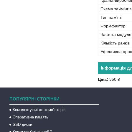
Країна-виробни
Схема таймінгів
Тип пам'яті
Формфактор
Частота модуля
Кількість ранків
Ефективна проп
Інформація д
Ціна:
350 ₴
ПОПУЛЯРНІ СТОРІНКИ
Комплектуючі до комп'ютерів
Оперативна пам'ять
SSD диски
Карти пам'яті microSD