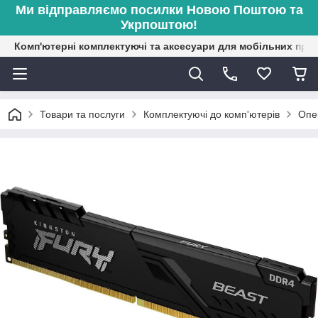
Ми відправляємо посилки Новою Поштою та
Укрпоштою!
Комп'ютерні комплектуючі та аксесуари для мобільних при
Товари та послуги
Комплектуючі до комп'ютерів
Опе