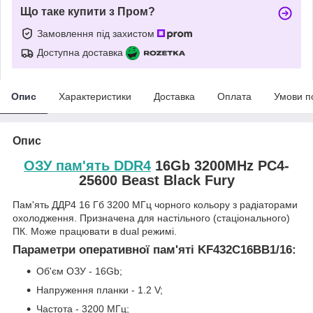
Що таке купити з Пром?
Замовлення під захистом
Доступна доставка
Опис
Характеристики
Доставка
Оплата
Умови п
Опис
ОЗУ пам'ять DDR4
16Gb 3200MHz PC4-
25600 Beast Black Fury
Пам'ять ДДР4 16 Гб 3200 МГц чорного кольору з радіаторами
охолодження. Призначена для настільного (стаціонального)
ПК. Може працювати в dual режимі.
Параметри оперативної пам'яті KF432C16BB1/16:
Об'єм ОЗУ - 16Gb;
Напруження планки - 1.2 V;
Частота - 3200 МГц;