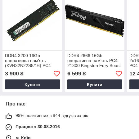
DDR4 3200 16Gb
DDR4 2666 16Gb
DDR4
оперативна пам'ять
оперативна пам'ять PC4-
2x16
(KVR32N22S8/16) PC4-
21300 Kingston Fury Beast
PC4-
25600 - ДДР4 16 Гб
Black KF426C16BB/16
Beas
3 900
6 599
12 
₴
₴
3200MHz
KF4
Купити
Купити
Про нас
99% позитивних з 844 відгуків за рік
Працює з 30.08.2016
м. Київ