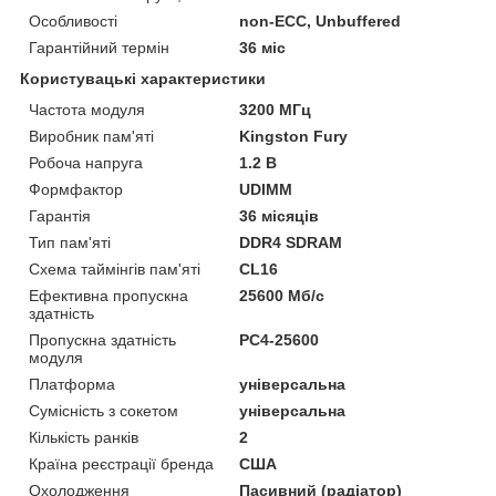
Особливості
non-ECC, Unbuffered
Гарантійний термін
36 міс
Користувацькі характеристики
Частота модуля
3200 МГц
Виробник пам'яті
Kingston Fury
Робоча напруга
1.2 B
Формфактор
UDIMM
Гарантія
36 місяців
Тип пам'яті
DDR4 SDRAM
Схема таймінгів пам'яті
CL16
Ефективна пропускна
25600 Мб/с
здатність
Пропускна здатність
PC4-25600
модуля
Платформа
універсальна
Сумісність з сокетом
універсальна
Кількість ранків
2
Країна реєстрації бренда
США
Охолодження
Пасивний (радіатор)