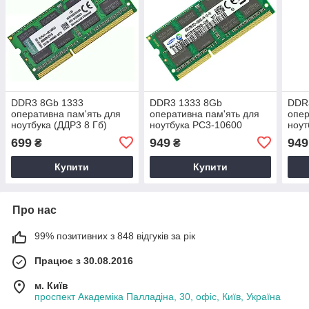
DDR3 8Gb 1333
DDR3 1333 8Gb
DDR
оперативна пам'ять для
оперативна пам'ять для
опер
ноутбука (ДДР3 8 Гб)
ноутбука PC3-10600
ноут
SoDIMM 1.5v PC3-10600
SoDIMM 1.5v
SoD
699
949
949
₴
₴
1333Мгц KVR1333S9/8G
M471B1G73DH0-CH9
M47
(7706985)
(770
Купити
Купити
Про нас
99% позитивних з 848 відгуків за рік
Працює з 30.08.2016
м. Київ
проспект Академіка Палладіна, 30, офіс, Київ, Україна