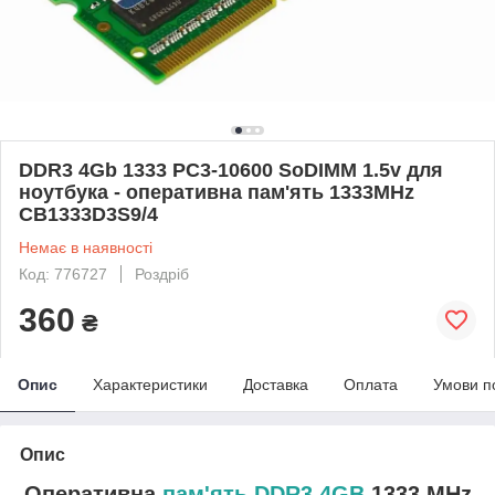
DDR3 4Gb 1333 PC3-10600 SoDIMM 1.5v для
ноутбука - оперативна пам'ять 1333MHz
CB1333D3S9/4
Немає в наявності
Код: 776727
Роздріб
360
₴
Опис
Характеристики
Доставка
Оплата
Умови п
Опис
Оперативна
пам'ять DDR3 4GB
1333 MHz