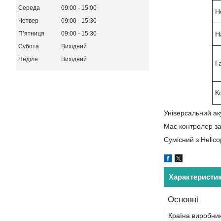
Середа
09:00
15:00
Н
Четвер
09:00
15:30
Н
Пʼятниця
09:00
15:30
Субота
Вихідний
Неділя
Вихідний
Г
К
Універсальний ак
Має контролер за
Сумісний з Helico
Характеристи
Основні
Країна виробни