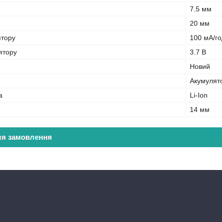
7.5 мм
20 мм
ятору
100 мА/го
ятору
3.7 В
Новий
Акумулят
а
Li-Ion
14 мм
ля замовлення