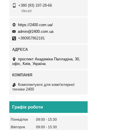
+380 (93) 197-28-66
lifecell
https://2400.com.ua/
admin@2400.com.ua
+380957862191
проспект Академіка Палладіна, 30,
офіс, Київ, Україна
Комплектуючі для комп'ютерної
техніки 2400
Графік роботи
Понеділок
09:00
15:30
Вівторок
09:00
15:30