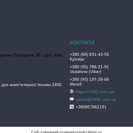
+380 (68) 831-42-55
еміка Палладіна, 30, офіс, Київ,
Kyivstar
+380 (95) 786-21-91
Vodafone (Viber)
+380 (93) 197-28-66
lifecell
 для комп'ютерної техніки 2400
https://2400.com.ua/
admin@2400.com.ua
+380957862191
Сайт створений на маркетплейсі
Prom.ua