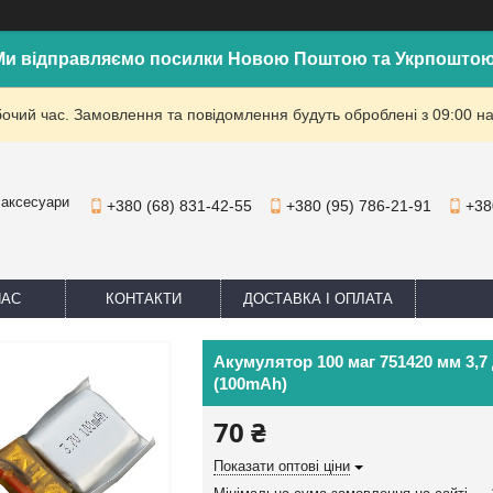
Ми відправляємо посилки Новою Поштою та Укрпоштою
бочий час. Замовлення та повідомлення будуть оброблені з 09:00 на
 аксесуари
+380 (68) 831-42-55
+380 (95) 786-21-91
+38
НАС
КОНТАКТИ
ДОСТАВКА І ОПЛАТА
Акумулятор 100 маг 751420 мм 3,7 
(100mAh)
70 ₴
Показати оптові ціни