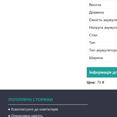
Висота
Довжина
Ємність акумул
Напруга акумул
Стан
Тип
Тип акумулятор
Ширина
Інформація д
Ціна:
70 ₴
ПОПУЛЯРНІ СТОРІНКИ
Комплектуючі до комп'ютерів
Оперативна пам'ять