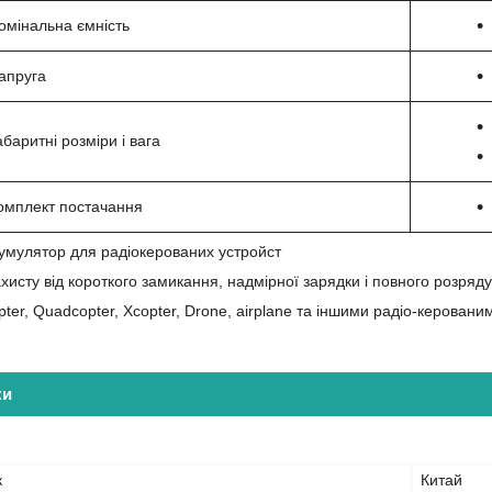
омінальна ємність
апруга
абаритні розміри і вага
омплект постачання
умулятор для радіокерованих устройст
хисту від короткого замикання, надмірної зарядки і повного розряду
pter, Quadcopter, Xcopter, Drone, airplane та іншими радіо-керован
ки
к
Китай