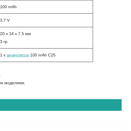
100 mAh
3.7 V
20 x 14 x 7.5 мм
3 гр.
1 x
акумулятор
100 mAh C25
.
ими моделями.