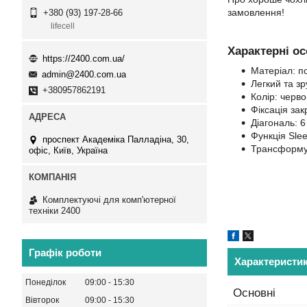
замовлення!
+380 (93) 197-28-66
lifecell
Характерні о
https://2400.com.ua/
Матеріал: по
admin@2400.com.ua
Легкий та зр
+380957862191
Колір: черво
Фіксація зак
Діагональ: 6
Функція Slee
проспект Академіка Палладіна, 30,
Трансформує
офіс, Київ, Україна
Комплектуючі для комп'ютерної
техніки 2400
Графік роботи
Характеристи
Понеділок
09:00
15:30
Основні
Вівторок
09:00
15:30