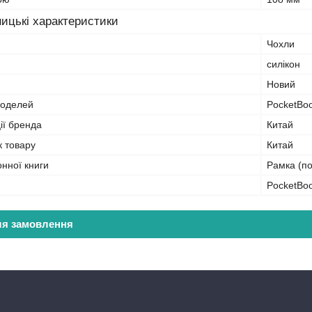
ицькі характеристики
Чохли
силікон
Новий
моделей
PocketBo
ії бренда
Китай
к товару
Китай
онної книги
Рамка (п
PocketBo
ля замовлення