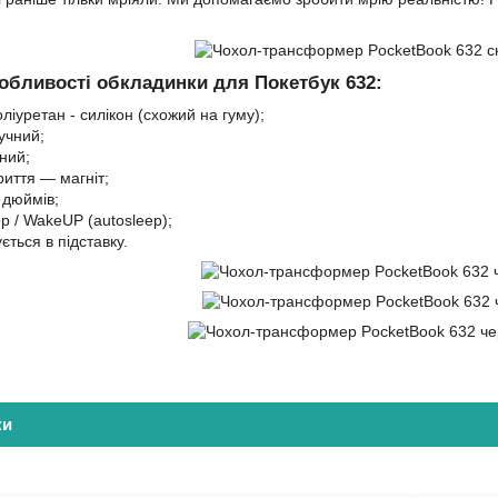
собливості обкладинки для Покетбук 632:
ліуретан - силікон (схожий на гуму);
учний;
ний;
риття — магніт;
 дюймів;
p / WakeUP (autosleep);
ться в підставку.
ки