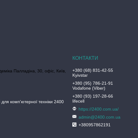
+380 (68) 831-42-55
еміка Палладіна, 30, офіс, Київ,
Kyivstar
+380 (95) 786-21-91
Vodafone (Viber)
+380 (93) 197-28-66
lifecell
 для комп'ютерної техніки 2400
https://2400.com.ua/
admin@2400.com.ua
+380957862191