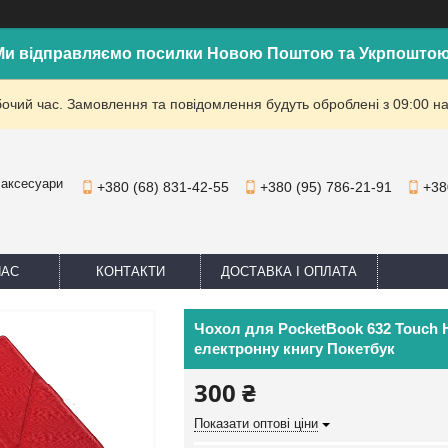
Ми відправляємо посилки Новою Поштою та Укрпоштою
бочий час. Замовлення та повідомлення будуть оброблені з 09:00 на
 аксесуари
+380 (68) 831-42-55
+380 (95) 786-21-91
+38
НАС
КОНТАКТИ
ДОСТАВКА І ОПЛАТА
Чохол для PocketBook 632 Touch 
електронну книгу Покетбук
300 ₴
Показати оптові ціни