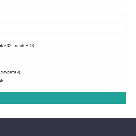
ok 632 Touch HD3
олиуретан)
ok