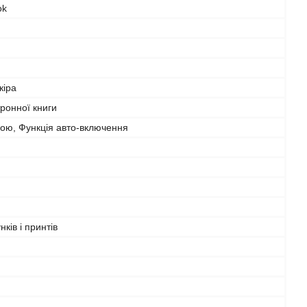
ok
кіра
ронної книги
кою, Функція авто-включення
нків і принтів