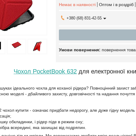
Немає в наявності
Оптом і в роздріб
+380 (68) 831-42-55
повернення това
Чохол PocketBook 632
для електронної кн
шуках ідеального чохла для коханої рідера? Повноцінний захист за
ною моделі - дбайливого захисту, довговічності та надання почуття
2 чохол купити - означає придбати недорогу, але дуже гідну модель
сація;
шку обкладинки, і рідер піде в режим сну;
фібра всередині, яка захищає від подряпин.
 раніше тільки мріяли. Ми допомагаємо зробити мрію реальністю! 