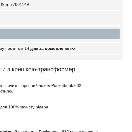
Код:
77001149
ру протягом 14 днів
за домовленістю
иги з кришкою-трансформер
безпечить червоний чохол Pocketbook 632.
 стилю.
 для 100% захисту рідера;
Розкішний чохол для Pocketbook 632 чекає на ваше