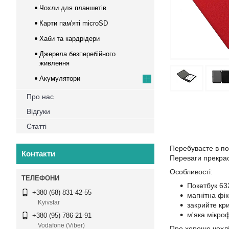
Чохли для планшетів
Карти пам'яті microSD
Хаби та кардрідери
Джерела безперебійного
живлення
Акумулятори
Про нас
Відгуки
Статті
Перебуваєте в по
Контакти
Переваги прекрас
Особливості:
Покетбук 63
+380 (68) 831-42-55
магнітна фік
Kyivstar
закрийте кри
м'яка мікро
+380 (95) 786-21-91
Vodafone (Viber)
Про хороше чохлі