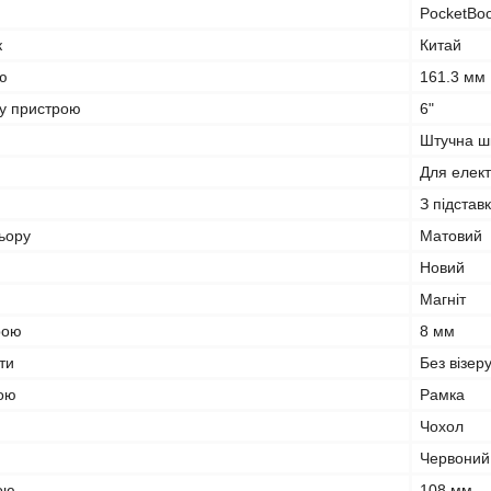
PocketBo
к
Китай
ю
161.3 мм
ну пристрою
6"
Штучна ш
Для елект
З підстав
ьору
Матовий
Новий
Магніт
рою
8 мм
ти
Без візеру
рою
Рамка
Чохол
Червоний
ою
108 мм