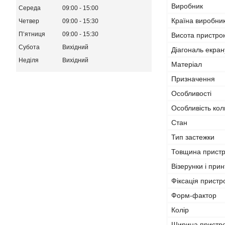
Виробник
Середа
09:00
15:00
Країна виробни
Четвер
09:00
15:30
Пʼятниця
09:00
15:30
Висота пристро
Субота
Вихідний
Діагональ екра
Неділя
Вихідний
Матеріал
Призначення
Особливості
Особливість кол
Стан
Тип застежки
Товщина прист
Візерунки і прин
Фіксація прист
Форм-фактор
Колір
Ширина пристр