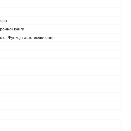
кіра
ронної книги
кою, Функція авто-включення