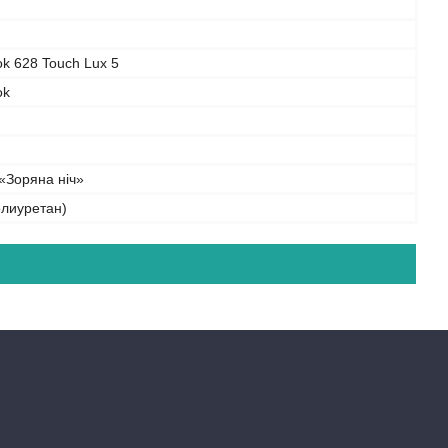
k 628 Touch Lux 5
ok
«Зоряна ніч»
олиуретан)