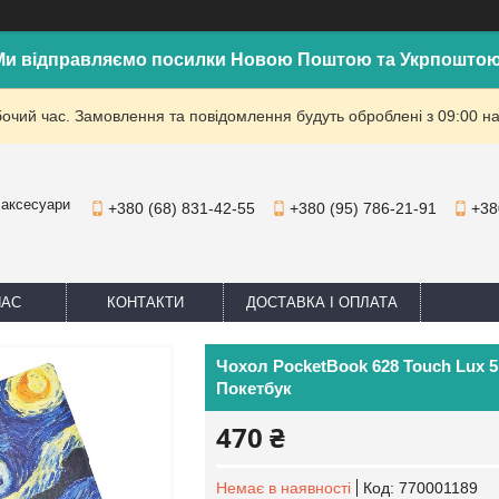
Ми відправляємо посилки Новою Поштою та Укрпоштою
бочий час. Замовлення та повідомлення будуть оброблені з 09:00 на
 аксесуари
+380 (68) 831-42-55
+380 (95) 786-21-91
+38
НАС
КОНТАКТИ
ДОСТАВКА І ОПЛАТА
Чохол PocketBook 628 Touch Lux 5
Покетбук
470 ₴
Немає в наявності
Код:
770001189