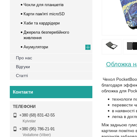
Чохли для планшетів
Карти пам'яті microSD
Хаби та кардрідери
Джерела безперебійного
живлення
Акумулятори
Про нас
Обложка н
Відгуки
Статті
Чехол PocketBook
благодаря эффек
обложка для Pock
Контакти
технологи п
перевести ч
в наявності 
+380 (68) 831-42-55
легка в догл
Kyivstar
Між задньою гумо
+380 (95) 786-21-91
картини помітно в
Vodafone (Viber)
варіантів забарвл