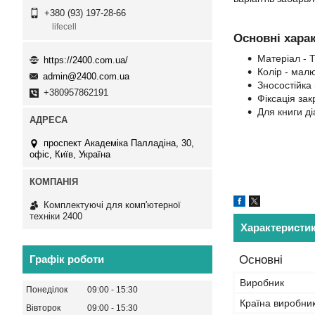
+380 (93) 197-28-66
lifecell
Основні хара
Матеріал - 
https://2400.com.ua/
Колір - мал
admin@2400.com.ua
Зносостійка
+380957862191
Фіксація зак
Для книги д
проспект Академіка Палладіна, 30,
офіс, Київ, Україна
Комплектуючі для комп'ютерної
техніки 2400
Характеристи
Основні
Графік роботи
Виробник
Понеділок
09:00
15:30
Країна виробни
Вівторок
09:00
15:30