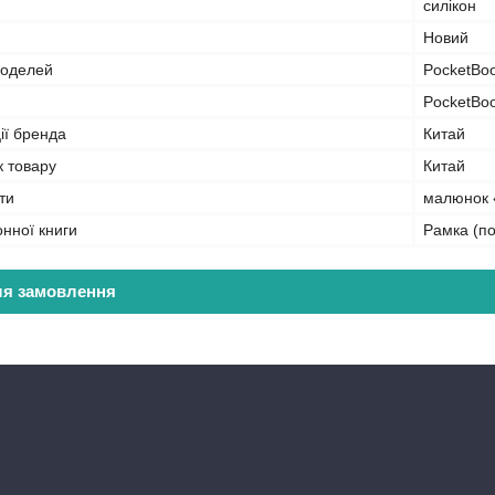
силікон
Новий
моделей
PocketBoo
PocketBo
ії бренда
Китай
к товару
Китай
ти
малюнок 
онної книги
Рамка (п
ля замовлення