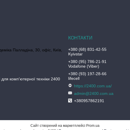
+380 (68) 831-42-55
еміка Палладіна, 30, офіс, Київ,
Kyivstar
+380 (95) 786-21-91
Vodafone (Viber)
+380 (93) 197-28-66
lifecell
 для комп'ютерної техніки 2400
https://2400.com.ua/
admin@2400.com.ua
+380957862191
Сайт створений на маркетплейсі
Prom.ua