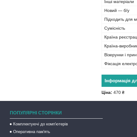
Інші матеріали
Новий — б/у
Підходить для 
Сумісність
Країна реєстрац
Країна-виробни
Візерунки і прин
Фіксація електр
Інформація д
Ціна:
470 ₴
ПОПУЛЯРНІ СТОРІНКИ
Комплектуючі до комп'ютерів
Оперативна пам'ять