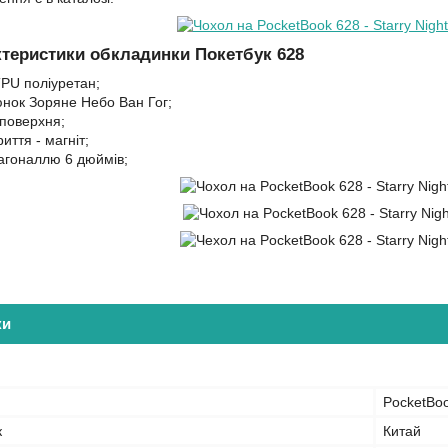
ктеристики обкладинки Покетбук 628
TPU поліуретан;
юнок Зоряне Небо Ван Гог;
 поверхня;
риття - магніт;
іагоналлю 6 дюймів;
ки
PocketBo
к
Китай