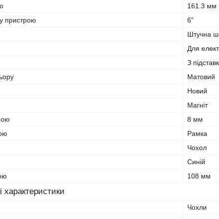
ю
161.3 мм
ну пристрою
6"
Штучна ш
Для елект
З підстав
ьору
Матовий
Новий
Магніт
рою
8 мм
рою
Рамка
Чохол
Синій
ою
108 мм
і характеристики
Чохли