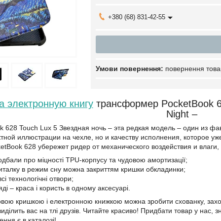
+380 (68) 831-42-55
повернення това
а электронную книгу
трансформер PocketBook 62
Night –
 628 Touch Lux 5 Звездная ночь – эта редкая модель – один из ф
тной иллюстрации на чехле, но и качеству исполнения, которое у
etBook 628 убережет ридер от механического воздействия и влаги, 
одбали про міцності TPU-корпусу та чудовою амортизації;
италку в режим сну можна закриттям кришки обкладинки;
всі технологічні отвори;
яді – краса і користь в одному аксесуарі.
вою кришкою і електронною книжкою можна зробити схованку, захов
иділить вас на тлі друзів. Читайте красиво! Придбати товар у нас, 
ення є в каталозі!