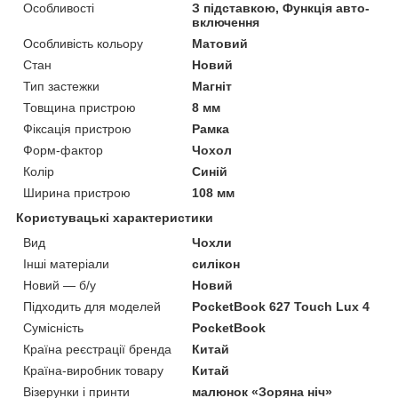
Особливості
З підставкою, Функція авто-
включення
Особливість кольору
Матовий
Стан
Новий
Тип застежки
Магніт
Товщина пристрою
8 мм
Фіксація пристрою
Рамка
Форм-фактор
Чохол
Колір
Синій
Ширина пристрою
108 мм
Користувацькі характеристики
Вид
Чохли
Інші матеріали
силікон
Новий — б/у
Новий
Підходить для моделей
PocketBook 627 Touch Lux 4
Сумісність
PocketBook
Країна реєстрації бренда
Китай
Країна-виробник товару
Китай
Візерунки і принти
малюнок «Зоряна ніч»