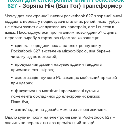
627
- Зоряна Ніч (Ван Гог) трансформер
Чохлу для електронної книжки pocketbook 627 з зоряної вночі
віддають перевагу поціновувачі стильних речей, яких турбує
не тільки захист експлуатованих пристроїв, але і внесок в
імідж. Насолоджуєтеся прочитанням повсякденно? Оцініть
переваги виробу з картиною відомого живописця:
кришка зсередини чохла на електронну книгу
Pocketbook 627 вистелена мікрофіброю, яка береже
читалку від потертостей;
продуманий дизайн набуває вдалий тандем з
приємною еко-шкірою;
амортизація гнучкого PU захищає мобільний пристрій
при ударах;
фіксується на магнітик і прогумовані куточки
ложемента обкладинок до електронних книжок
Покетбук;
зняти/надіти на девайс можна за лічені хвилини.
Вдало купити чохли на електронні книги Pocketbook 627 –
значить не переплатити за преміальний товар!