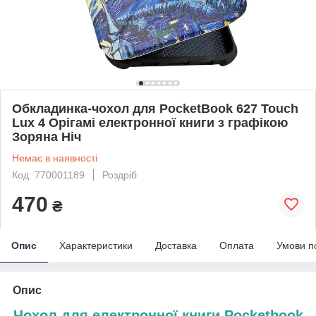
Обкладинка-чохол для PocketBook 627 Touch
Lux 4 Орігамі електронної книги з графікою
Зоряна Ніч
Немає в наявності
Код: 770001189
Роздріб
470
₴
Опис
Характеристики
Доставка
Оплата
Умови п
Опис
Чохол для електронної книги Pocketbook