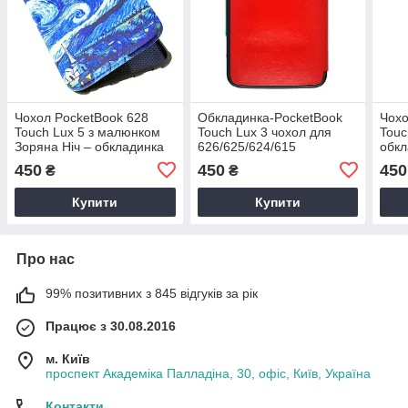
Чохол PocketBook 628
Обкладинка-PocketBook
Чохо
Touch Lux 5 з малюнком
Touch Lux 3 чохол для
Touc
Зоряна Ніч – обкладинка
626/625/624/615
обкл
для Покетбук
електронної книги – колір
елек
450
450
450
₴
₴
червоний
Поке
Купити
Купити
Про нас
99% позитивних з 845 відгуків за рік
Працює з 30.08.2016
м. Київ
проспект Академіка Палладіна, 30, офіс, Київ, Україна
Контакти