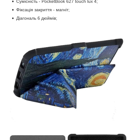
Сумісність - PocketBook 627 touch lux 4;
Фіксація закриття - магніт;
Діагональ 6 дюймів;