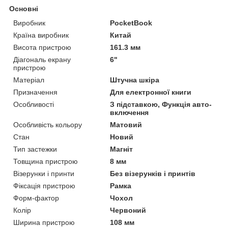
Основні
Виробник
PocketBook
Країна виробник
Китай
Висота пристрою
161.3 мм
Діагональ екрану
6"
пристрою
Матеріал
Штучна шкіра
Призначення
Для електронної книги
Особливості
З підставкою, Функція авто-
включення
Особливість кольору
Матовий
Стан
Новий
Тип застежки
Магніт
Товщина пристрою
8 мм
Візерунки і принти
Без візерунків і принтів
Фіксація пристрою
Рамка
Форм-фактор
Чохол
Колір
Червоний
Ширина пристрою
108 мм