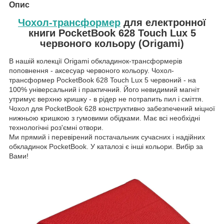
Опис
Чохол-трансформер
для електронної
книги PocketBook 628 Touch Lux 5
червоного кольору (Origami)
В нашій колекції Origami обкладинок-трансформерів
поповнення - аксесуар червоного кольору. Чохол-
трансформер PocketBook 628 Touch Lux 5 червоний - на
100% універсальний і практичний. Його невидимий магніт
утримує верхню кришку - в рідер не потрапить пил і сміття.
Чохол для PocketBook 628 конструктивно забезпечений міцної
нижньою кришкою з гумовими обідками. Має всі необхідні
технологічні роз'ємні отвори.
Ми прямий і перевірений постачальник сучасних і надійних
обкладинок PocketBook. У каталозі є інші кольори. Вибір за
Вами!