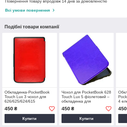
Повернення товару впродовж 14 днів за домовленістю
Всі умови повернення
Подібні товари компанії
Обкладинка-PocketBook
Чохол для PocketBook 628
Обкл
Touch Lux 3 чохол для
Touch Lux 5 фіолетовий –
Pock
626/625/624/615
обкладинка для
4 ел
електронної книги – колір
електронної книги
фіол
450
450
450
₴
₴
червоний
Покетбук
Купити
Купити