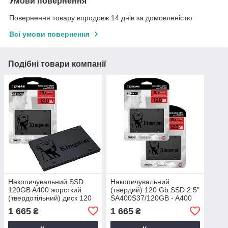
Умови повернення
Повернення товару впродовж 14 днів за домовленістю
Всі умови повернення
Подібні товари компанії
Накопичувальний SSD
Накопичувальний
120GB A400 жорсткий
(твердий) 120 Gb SSD 2.5"
(твердотільний) диск 120
SA400S37/120GB - A400
ГБ SATA3
твердотільний диск 120 ГБ
1 665
1 665
₴
₴
SA400S37/120GB 2.5"