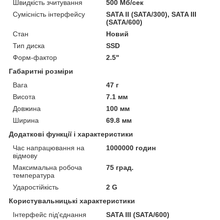
Швидкість зчитування
500 Мб/сек
Сумісність інтерфейсу
SATA II (SATA/300), SATA III
(SATA/600)
Стан
Новий
Тип диска
SSD
Форм-фактор
2.5"
Габаритні розміри
Вага
47 г
Висота
7.1 мм
Довжина
100 мм
Ширина
69.8 мм
Додаткові функції і характеристики
Час напрацювання на
1000000 годин
відмову
Максимальна робоча
75 град.
температура
Ударостійкість
2 G
Користувальницькі характеристики
Інтерфейс під'єднання
SATA III (SATA/600)