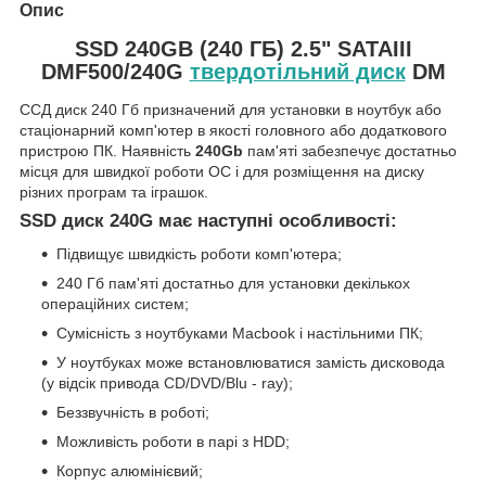
Опис
SSD 240GB (240 ГБ) 2.5" SATAIII
DMF500/240G
твердотільний диск
DM
ССД диск 240 Гб призначений для установки в ноутбук або
стаціонарний комп'ютер в якості головного або додаткового
пристрою ПК. Наявність
240Gb
пам'яті забезпечує достатньо
місця для швидкої роботи ОС і для розміщення на диску
різних програм та іграшок.
SSD диск 240G має наступні особливості:
Підвищує швидкість роботи комп'ютера;
240 Гб пам'яті достатньо для установки декількох
операційних систем;
Сумісність з ноутбуками Macbook і настільними ПК;
У ноутбуках може встановлюватися замість дисковода
(у відсік привода CD/DVD/Blu - ray);
Беззвучність в роботі;
Можливість роботи в парі з HDD;
Корпус алюмінієвий;