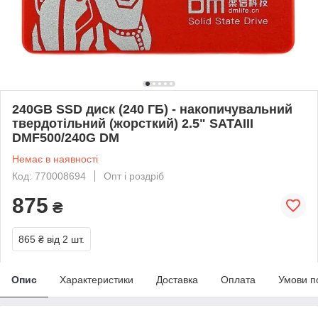
240GB SSD диск (240 ГБ) - накопичувальний
твердотільний (жорсткий) 2.5" SATAIII
DMF500/240G DM
Немає в наявності
Код: 770008694
Опт і роздріб
875
₴
865 ₴
від 2 шт.
Опис
Характеристики
Доставка
Оплата
Умови п