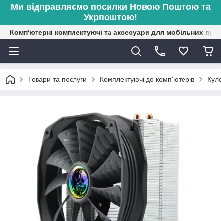
Ми відправляємо посилки Новою Поштою та
Укрпоштою!
Комп'ютерні комплектуючі та аксесуари для мобільних при
Товари та послуги
Комплектуючі до комп'ютерів
Кул