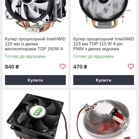
Кулер процесорний Intel/AMD
Кулер процесорний Intel/AMD
120 мм із двома
123 мм TDP 110 W 4-pin
вентиляторами TDP 160W 4-
PWM з двома мідними
pin PWM з 4 мідними
тепловими трубками
Готово до відправки
Готово до відправки
тепловими трубками
840
470
₴
₴
Купити
Купити