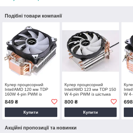
Подібні товари компанії
Кулер процесорний
Кулер процесорний
Куле
Intel/AMD 120 мм TDP
Intel/AMD 123 мм TDP 150
Inte
160W 4-pin PWM із
W 4-pin PWM із шістьма
W 4-
шістьма мідними
мідними тепловими
мідн
849
800
698
₴
₴
тепловими трубками
трубками
труб
Купити
Купити
Акційні пропозиції та новинки