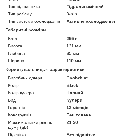
Тип підшипника
Гідродинамічний
Тип роз'єму
3-pin
Тип системи охолодження
Активне охолодження
Габаритні розміри
Вага
255 г
Висота
131 мм
Глибина
65 мм
Ширина
110 мм
Користувальницькі характеристики
Виробник кулера
Coolwhist
Колір
Black
Колір кулера
Чорний
Вид
Кулери
Гарантія
12 місяців
Конструкція
Баштована
Максимальний рівень
21-30
шуму (дБ)
Підсвітка
Без підсвітки