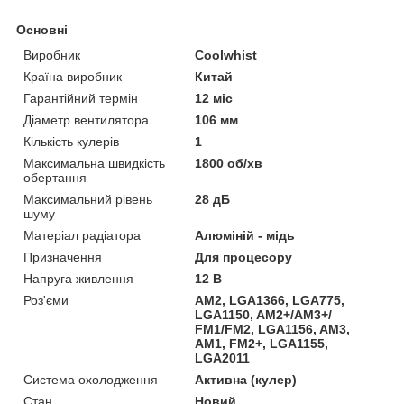
Основні
Виробник
Coolwhist
Країна виробник
Китай
Гарантійний термін
12 міс
Діаметр вентилятора
106 мм
Кількість кулерів
1
Максимальна швидкість
1800 об/хв
обертання
Максимальний рівень
28 дБ
шуму
Матеріал радіатора
Алюміній - мідь
Призначення
Для процесору
Напруга живлення
12 В
Роз'єми
AM2, LGA1366, LGA775,
LGA1150, AM2+/AM3+/
FM1/FM2, LGA1156, AM3,
AM1, FM2+, LGA1155,
LGA2011
Система охолодження
Активна (кулер)
Стан
Новий