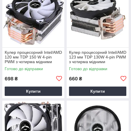
Кулер процесорний Intel/AMD
Кулер процесорний Intel/AMD
120 мм TDP 150 W 4-pin
123 мм TDP 130W 4-pin PWM
PWM з чотирма мідними
з чотирма мідними
тепловими трубками
тепловими трубками
Готово до відправки
Готово до відправки
698
660
₴
₴
Купити
Купити