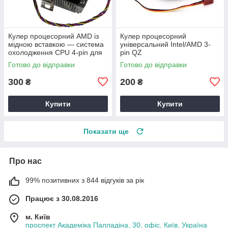
Кулер процесорний AMD із
Кулер процесорний
мідною вставкою — система
універсальний Intel/AMD 3-
охолодження CPU 4-pin для
pin QZ
ПК
Готово до відправки
Готово до відправки
300
200
₴
₴
Купити
Купити
Показати ще
Про нас
99% позитивних з 844 відгуків за рік
Працює з 30.08.2016
м. Київ
проспект Академіка Палладіна, 30, офіс, Київ, Україна