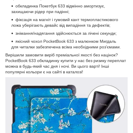
обкладинка Покетбук 633 відмінно амортизує,
захищаючи рідер при падінні;
фіксація на магніт і гумовий кант термопластикового
ложа уберігають девайс від випадіння та дефектів;
знімання/надягання здійснюється за лічені секунди;
якісний чохол PocketBook 633 з малюнком Мигдаль
для читалки забезпечена всіма необхідними роз'ємами.
Вирішили замовити виріб преміальної якості без націнок?
PocketBook 633 обкладинку купити у нас без ризику переплат
можна в будь-який час дня і ночі. Ви цього варті! Інші
популярні кольори є на сайті в каталозі!