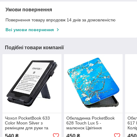
Умови повернення
Повернення товару впродовж 14 днів за домовленістю
Всі умови повернення
Подібні товари компанії
Чохол PocketBook 633
Обкладинка PocketBook
Обкл
Color Moon Silver з
628 Touch Lux 5 -
617 
ремінцем для руки та
малюнок Цвітіння
Колі
підставкою чорний – TPU
Мигдалю - чохол на
на П
540
450
450
₴
₴