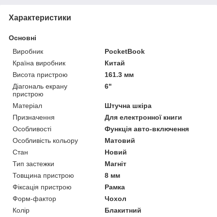
Характеристики
Основні
Виробник
PocketBook
Країна виробник
Китай
Висота пристрою
161.3 мм
Діагональ екрану
6"
пристрою
Матеріал
Штучна шкіра
Призначення
Для електронної книги
Особливості
Функція авто-включення
Особливість кольору
Матовий
Стан
Новий
Тип застежки
Магніт
Товщина пристрою
8 мм
Фіксація пристрою
Рамка
Форм-фактор
Чохол
Колір
Блакитний