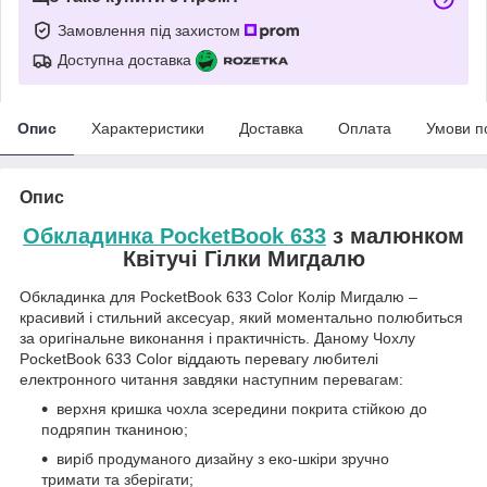
Замовлення під захистом
Доступна доставка
Опис
Характеристики
Доставка
Оплата
Умови п
Опис
Обкладинка PocketBook 633
з малюнком
Квітучі Гілки Мигдалю
Обкладинка для PocketBook 633 Color Колір Мигдалю –
красивий і стильний аксесуар, який моментально полюбиться
за оригінальне виконання і практичність. Даному Чохлу
PocketBook 633 Color віддають перевагу любителі
електронного читання завдяки наступним перевагам:
верхня кришка чохла зсередини покрита стійкою до
подряпин тканиною;
виріб продуманого дизайну з еко-шкіри зручно
тримати та зберігати;