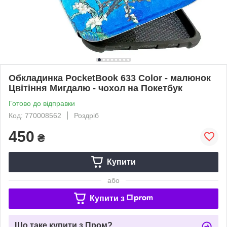
Обкладинка PocketBook 633 Color - малюнок
Цвітіння Мигдалю - чохол на Покетбук
Готово до відправки
Код: 770008562
Роздріб
450
₴
Купити
або
Купити з
Що таке купити з Пром?