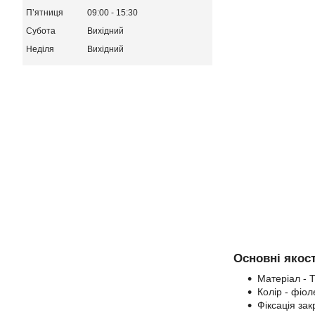
Пʼятниця
09:00
15:30
Субота
Вихідний
Неділя
Вихідний
Основні якост
Матеріал - 
Колір - фіол
Фіксація зак