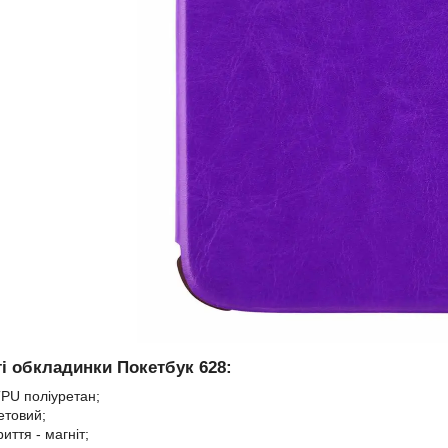
і обкладинки Покетбук 628:
TPU поліуретан;
етовий;
риття - магніт;