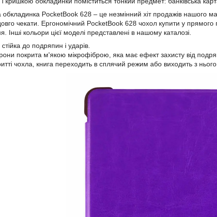
 і кришкою обкладинки поміститься тонкий предмет: банківська карта
 обкладинка PocketBook 628 – це незмінний хіт продажів нашого ма
довго чекати. Ергономічний PocketBook 628 чохол купити у прямого 
я. Інші кольори цієї моделі представлені в нашому каталозі.
 стійка до подряпин і ударів.
орони покрита м'якою мікрофіброю, яка має ефект захисту від подря
ритті чохла, книга переходить в сплячий режим або виходить з нього