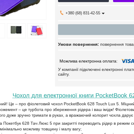
+380 (68) 831-42-55
повернення това
У компанії підключені електронні пла
сайту.
Чохол для електронної книги PocketBook 6
ний! Це – про фіолетовий чохол PocketBook 628 Touch Lux 5. Міцний
 ложемент – це турбота про збереження рідера і ваш імідж! Фіолето
ого дуже зручно тримати в руках, а вражаючий колорит чохла дарує 
а Покетбук 628 Тач Люкс 5 при закритті переводить рідер в режим с
мінімально можливу товщину і малу вагу;