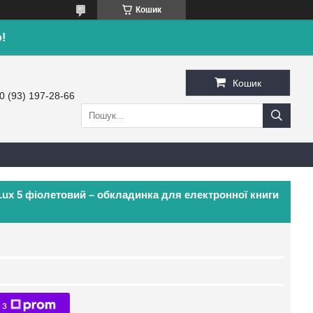
Кошик
!
Кошик
0 (93) 197-28-66
Lux 5 фіолетовий – обкладинка для електронної книги
 з