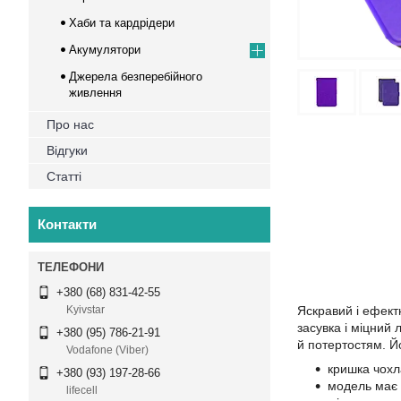
Хаби та кардрідери
Акумулятори
Джерела безперебійного
живлення
Про нас
Відгуки
Статті
Контакти
+380 (68) 831-42-55
Яскравий і ефект
Kyivstar
засувка і міцний
+380 (95) 786-21-91
й потертостям. Й
Vodafone (Viber)
кришка чохл
+380 (93) 197-28-66
модель має 
lifecell