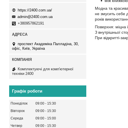
між книжкою
Модна та красива
https://2400.com.ua/
не змусить себе 
admin@2400.com.ua
років використанн
+380957862191
Поверхня: міцна і
З внутрішньої ст
При відкритті-зак
проспект Академіка Палладіна, 30,
офіс, Київ, Україна
Комплектуючі для комп'ютерної
техніки 2400
Графік роботи
Понеділок
09:00
15:30
Вівторок
09:00
15:30
Середа
09:00
15:00
Четвер
09:00
15:30