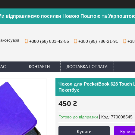
Ми відправляємо посилки Новою Поштою та Укрпоштою
 аксесуари
+380 (68) 831-42-55
+380 (95) 786-21-91
+38
НАС
КОНТАКТИ
ДОСТАВКА І ОПЛАТА
Чохол для PocketBook 628 Touch 
Покетбук
450 ₴
Готово до відправки
Код:
770008545
Купити
Купити