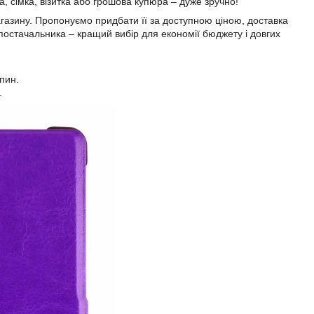
, сімка, візитка або грошова купюра – дуже зручно!
газину. Пропонуємо придбати її за доступною ціною, доставка
постачальника – кращий вибір для економії бюджету і довгих
пин.
.