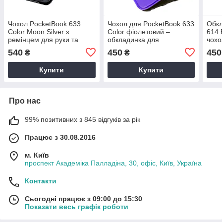
Чохол PocketBook 633
Чохол для PocketBook 633
Обкл
Color Moon Silver з
Color фіолетовий –
614 
ремінцем для руки та
обкладинка для
чохо
підставкою чорний – TPU
електронної книги
Поке
540
450
450
₴
₴
обкладинка для Покетбук
Покетбук
Купити
Купити
Про нас
99% позитивних з 845 відгуків за рік
Працює з 30.08.2016
м. Київ
проспект Академіка Палладіна, 30, офіс, Київ, Україна
Контакти
Сьогодні працює з 09:00 до 15:30
Показати весь графік роботи