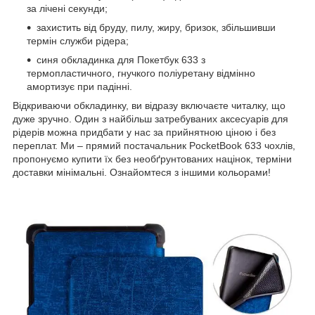
за лічені секунди;
захистить від бруду, пилу, жиру, бризок, збільшивши
термін служби рідера;
синя обкладинка для Покетбук 633 з
термопластичного, гнучкого поліуретану відмінно
амортизує при падінні.
Відкриваючи обкладинку, ви відразу включаєте читалку, що
дуже зручно. Один з найбільш затребуваних аксесуарів для
рідерів можна придбати у нас за прийнятною ціною і без
переплат. Ми – прямий постачальник PocketBook 633 чохлів,
пропонуємо купити їх без необґрунтованих націнок, терміни
доставки мінімальні. Ознайомтеся з іншими кольорами!