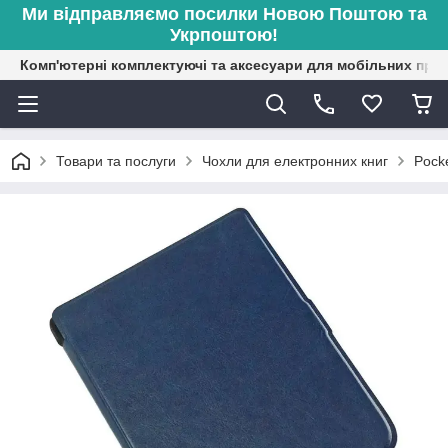
Ми відправляємо посилки Новою Поштою та
Укрпоштою!
Комп'ютерні комплектуючі та аксесуари для мобільних при
Товари та послуги
Чохли для електронних книг
Pock