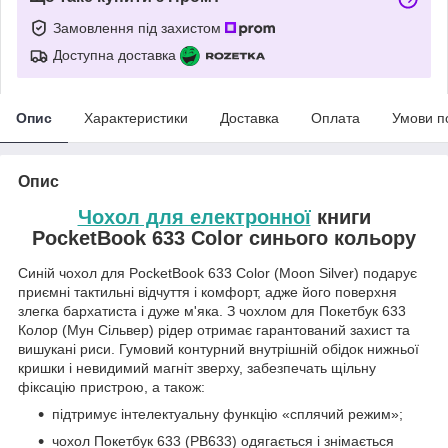
Замовлення під захистом
Доступна доставка
Опис
Характеристики
Доставка
Оплата
Умови п
Опис
Чохол для електронної
книги
PocketBook 633 Color синього кольору
Синій чохол для PocketBook 633 Color (Moon Silver) подарує
приємні тактильні відчуття і комфорт, адже його поверхня
злегка бархатиста і дуже м'яка. З чохлом для Покетбук 633
Колор (Мун Сільвер) рідер отримає гарантований захист та
вишукані риси. Гумовий контурний внутрішній обідок нижньої
кришки і невидимий магніт зверху, забезпечать щільну
фіксацію пристрою, а також:
підтримує інтелектуальну функцію «сплячий режим»;
чохол Покетбук 633 (PB633) одягається і знімається