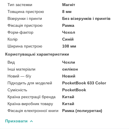
Тип застежки
Магніт
Товщина пристрою
8 мм
Візерунки і принти
Без візерунків і принтів
Фіксація пристрою
Рамка
Форм-фактор
Чохол
Колір
Синій
Ширина пристрою
108 мм
Користувацькі характеристики
Вид
Чохли
Інші матеріали
силікон
Новий — б/у
Новий
Підходить для моделей
PocketBook 633 Color
Сумісність
PocketBook
Країна реєстрації бренда
Китай
Країна-виробник товару
Китай
Фіксація електронної книги
Рамка (полиуретан)
Приховати