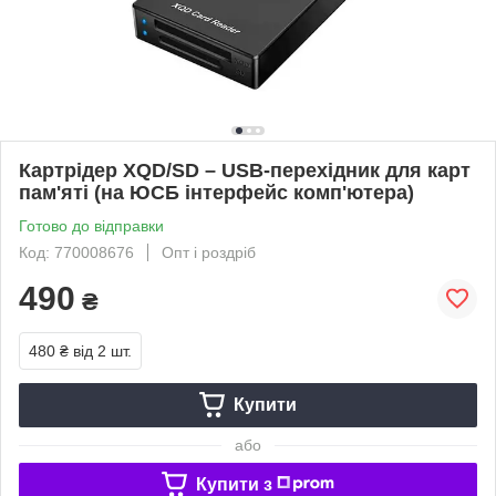
Картрідер XQD/SD – USB-перехідник для карт
пам'яті (на ЮСБ інтерфейс комп'ютера)
Готово до відправки
Код: 770008676
Опт і роздріб
490
₴
480 ₴
від 2 шт.
Купити
або
Купити з