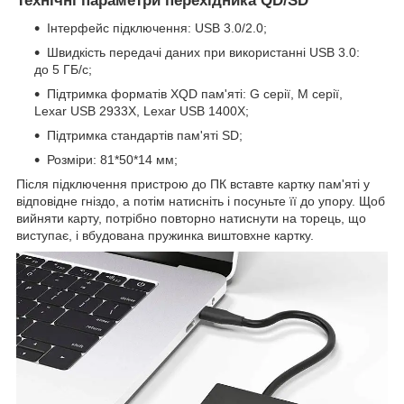
Технічні параметри перехідника QD/SD
Інтерфейс підключення: USB 3.0/2.0;
Швидкість передачі даних при використанні USB 3.0:
до 5 ГБ/с;
Підтримка форматів XQD пам'яті: G серії, M серії,
Lexar USB
2933X,
Lexar USB
1400X;
Підтримка стандартів пам'яті SD
;
Розміри: 81*50*14 мм;
Після підключення пристрою до ПК вставте картку пам'яті у
відповідне гніздо, а потім натисніть і посуньте її до упору. Щоб
вийняти карту, потрібно повторно натиснути на торець, що
виступає, і вбудована пружинка виштовхне картку.