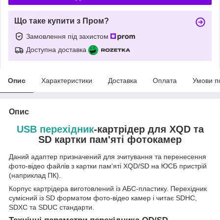
Що таке купити з Пром?
Замовлення під захистом
Доступна доставка
Опис
Характеристики
Доставка
Оплата
Умови п
Опис
USB перехідник
-картрідер для XQD та
SD картки пам'яті фотокамер
Даний адаптер призначений для зчитування та перенесення
фото-відео файлів з картки пам'яті XQD/SD на ЮСБ пристрій
(наприклад ПК).
Корпус картрідера виготовлений із АБС-пластику. Перехідник
сумісний із SD форматом фото-відео камер і читає
SDHC,
SDXC та
SDUC стандарти
.