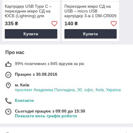
Картрідер USB Type C –
Перехідник мікро СД на
перехідник мікро СД на
USB – micro USB
ЮСБ (Lightning) для
картрідер 3-в-1 DM-CR009
карток пам'яті microsd
335
140
₴
₴
DM-CR023
Купити
Купити
Про нас
99% позитивних з 845 відгуків за рік
Працює з 30.08.2016
м. Київ
проспект Академіка Палладіна, 30, офіс, Київ, Україна
Контакти
Сьогодні працює з 09:00 до 15:30
Показати весь графік роботи