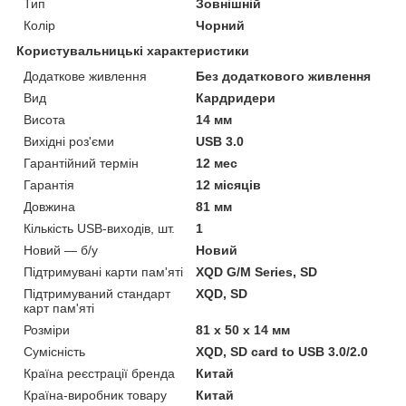
Тип
Зовнішній
Колір
Чорний
Користувальницькі характеристики
Додаткове живлення
Без додаткового живлення
Вид
Кардридери
Висота
14 мм
Вихідні роз'єми
USB 3.0
Гарантійний термін
12 мес
Гарантія
12 місяців
Довжина
81 мм
Кількість USB-виходів, шт.
1
Новий — б/у
Новий
Підтримувані карти пам'яті
XQD G/M Series, SD
Підтримуваний стандарт
XQD, SD
карт пам'яті
Розміри
81 х 50 х 14 мм
Сумісність
XQD, SD card to USB 3.0/2.0
Країна реєстрації бренда
Китай
Країна-виробник товару
Китай