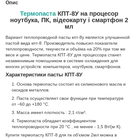
Опис
Термопаста
КПТ-8У на процесор
ноутбука, ПК, відеокарту і смартфон 2
мл
Вариант теплопроводной пасты кпт-8у является улучшенной
пастой вида кпт-8. Производитель повысил показатели
теплопроводности, текучести и объёма на 20% при том же
весе и цене. Термопаста КПТ-8У для процессора станет
незаменимым помощником в системе охлаждения для
многих устройств: компьютеров, ноутбуков, смартфонов.
Характеристики пасты КПТ-8У
Основа термопасты состоит из силиконового масла и
оксидов металлов.
Паста осуществляет свои функции при температуре
от −60 до +180 °C.
Масса имеет плотность : 2,1 г/см³.
Термопаста обладает коэффициентом
теплопроводности при 20 °C , не менее - 1,5 Вт/(м·К).
Купити термопасту КПТ-8 для пк об'ємом 2мл можна в