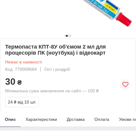
Термопаста КПТ-8У об'ємом 2 мл для
процесорів ПК (ноутбука) і відеокарт
Немає в наявності
Код: 770008684
Опт і роздріб
30
₴
Мінімальна сума замовлення на сайті — 100 ₴
24 ₴
від 10 шт.
Опис
Характеристики
Доставка
Оплата
Умови п