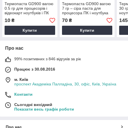
Термопаста GD900 вагою
Термопаста GD900 вагою
Тер
0.5 гр для процесорів і
7 гр – сіра паста для
30 г
відеокарт ноутбуків і ПК
процесора ПК і ноутбука
ноут
(у шприці) 4.8 вт/мк
тепл
10
70
145
₴
₴
4.8 
Купити
Купити
Про нас
99% позитивних з 846 відгуків за рік
Працює з 30.08.2016
м. Київ
проспект Академіка Палладіна, 30, офіс, Київ, Україна
Контакти
Сьогодні вихідний
Показати весь графік роботи
Про нас