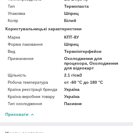
Тип
Термопаста
Упаковка
Шприц
Колір
Білий
Користувальницькі характеристики
Марка
КПТ-8У
Форма паковання
Шприц
Вид
Термоінтерфейси
Призначення
Охолодження для
процесора, Охолодження
для відеокарт
Щільність
2.1 г/см3
Робоча температура
от -60 °C до 180 °C
Країна реєстрації бренда
Україна
Країна-виробник товару
Україна
Тип охолодження
Пасивне
Приховати