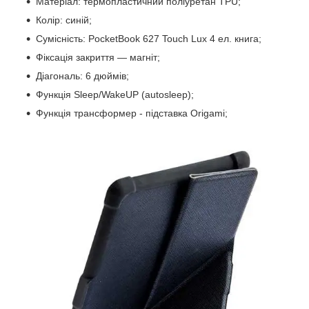
Матеріал: термопластичний поліуретан TPU;
Колір: синій;
Сумісність: PocketBook 627 Touch Lux 4 ел. книга;
Фіксація закриття — магніт;
Діагональ: 6 дюймів;
Функція Sleep/WakeUP (autosleep);
Функція трансформер - підставка Origami;