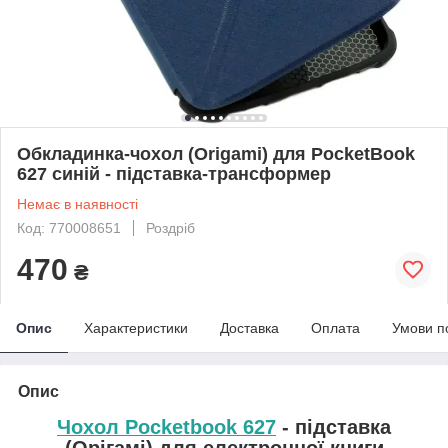
Обкладинка-чохол (Origami) для PocketBook
627 синій - підставка-трансформер
Немає в наявності
Код: 770008651
Роздріб
470
₴
Опис
Характеристики
Доставка
Оплата
Умови п
Опис
Чохол Pocketbook 627
- підставка
(Орігамі) для електронної книги