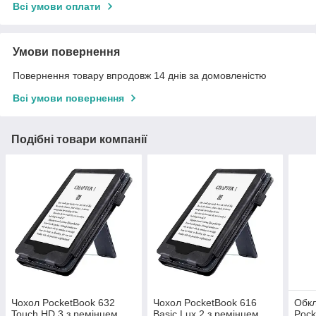
Всі умови оплати
Умови повернення
Повернення товару впродовж 14 днів за домовленістю
Всі умови повернення
Подібні товари компанії
Чохол PocketBook 632
Чохол PocketBook 616
Обкл
Touch HD 3 з ремінцем
Basic Lux 2 з ремінцем
Pock