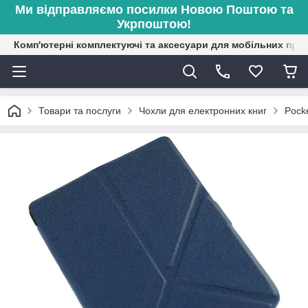
Ми відправляємо посилки Новою Поштою та
Укрпоштою!
Комп'ютерні комплектуючі та аксесуари для мобільних при
Товари та послуги
Чохли для електронних книг
Pock