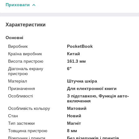
Приховати
Характеристики
Основні
Виробник
PocketBook
Країна виробник
Китай
Висота пристрою
161.3 мм
Діагональ екрану
6"
пристрою
Матеріал
Штучна шкіра
Призначення
Для електронної книги
Особливості
З підставкою, Функція авто-
включення
Особливість кольору
Матовий
Стан
Новий
Тип застежки
Магніт
Товщина пристрою
8 мм
Візерунки і принти
Без візерунків і принтів