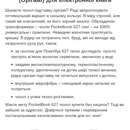
Шукаєте чохол-підставку орігамі? Раді запропонувати
оптимальний варіант в синьому кольорі. В міру строгий, але
такий же елегантний, як його чорний аналог. Обкладинки-
трансформери – чохли Pocketbook 627 сині – на 100%
універсальні і практичні. Невидимі магнітики притягують
кришку. В рідер не потрапить пил, бруд, він не випаде від
незручного руху рук, також:
за чохлом для Покетбук 627 легко доглядати: просто
протріть м'якою вологою серветкою, змоченою у воді;
завдяки високотемпературному, термопластичному
поліуретану, ідентичному на дотик шкірі тонкої вичинки,
рідер орігамі підставку не хочеться випускати з долонь;
внутрішня мікрофібра – глянцевий екран читалки не
потреться;
чохол з усіма техно-роз'ємами;
Маєте мету PocketBook 627 чохол купити без націнок? Тоді ви
зайшли за адресою. Довіртеся прямим і перевіреним
постачальникам ексклюзивних чохлів для ел. книг!