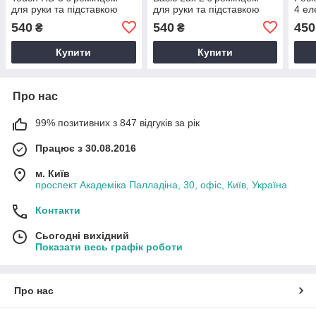
для руки та підставкою
для руки та підставкою
4 ел
чорний – TPU обкладинка
чорний – TPU обкладинка
фіол
540
540
450
₴
₴
для Покетбук
для Покетбук
Купити
Купити
Про нас
99% позитивних з 847 відгуків за рік
Працює з 30.08.2016
м. Київ
проспект Академіка Палладіна, 30, офіс, Київ, Україна
Контакти
Сьогодні вихідний
Показати весь графік роботи
Про нас