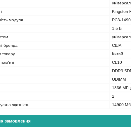
універса
і
Kingston 
ність модуля
PC3-1490
1.5 В
кетом
універса
ії бренда
США
к товару
Китай
 пам'яті
CL10
DDR3 SD
UDIMM
1866 МГц
2
ускна здатність
14900 Мб
ля замовлення