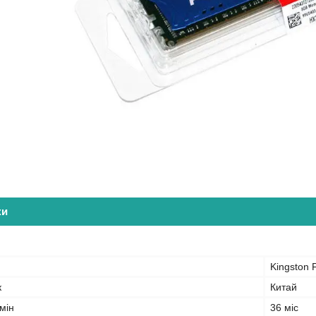
ки
Kingston 
к
Китай
мін
36 міс