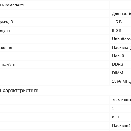
в у комплекті
1
Для насті
руга, В
1.5 В
одуля
8 GB
Unbuffere
дження
Пасивна (
Новий
 пам'яті
DDR3
DIMM
1866 МГц
і характеристики
36 місяці
1
8 ГБ
Пасивний 