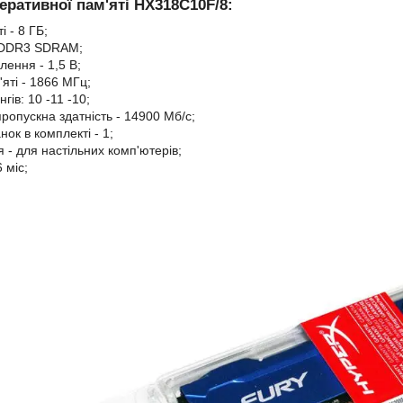
еративної пам'яті HX318C10F/8:
і - 8 ГБ;
і DDR3 SDRAM;
лення - 1,5 В;
яті - 1866 МГц;
гів: 10 -11 -10;
ропускна здатність - 14900 Мб/с;
нок в комплекті - 1;
 - для настільних комп'ютерів;
 міс;