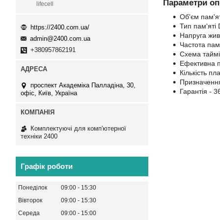
Параметри оп
lifecell
Об'єм пам'ят
Тип пам'ят
https://2400.com.ua/
Напруга жив
admin@2400.com.ua
Частота пам'
+380957862191
Схема таймін
Ефективна п
Кількість пла
Призначення
проспект Академіка Палладіна, 30,
Гарантія - 36
офіс, Київ, Україна
Комплектуючі для комп'ютерної
техніки 2400
Графік роботи
Понеділок
09:00
15:30
Вівторок
09:00
15:30
Середа
09:00
15:00