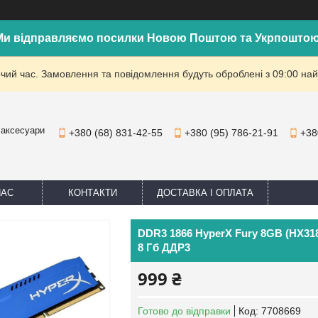
Ми відправляємо посилки Новою Поштою та Укрпоштою
очий час. Замовлення та повідомлення будуть оброблені з 09:00 най
 аксесуари
+380 (68) 831-42-55
+380 (95) 786-21-91
+38
НАС
КОНТАКТИ
ДОСТАВКА І ОПЛАТА
DDR3 1866 HyperX Fury 8GB (HX318
8 Гб ДДР3
999 ₴
Готово до відправки
Код:
7708669