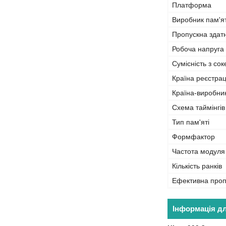
Платформа
Виробник пам'ят
Пропускна здат
Робоча напруга
Сумісність з со
Країна реєстрац
Країна-виробни
Схема таймінгів
Тип пам'яті
Формфактор
Частота модуля
Кількість ранків
Ефективна проп
Інформація д