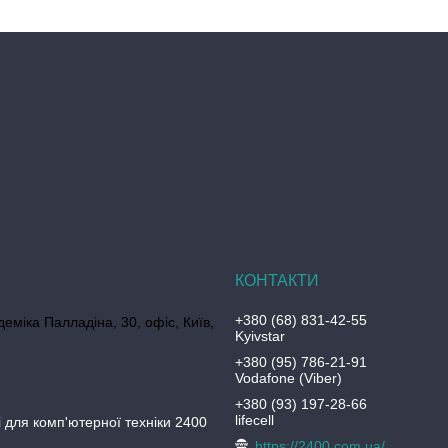
+380 (68) 831-42-55
еміка Палладіна, 30, офіс, Київ,
Kyivstar
+380 (95) 786-21-91
Vodafone (Viber)
+380 (93) 197-28-66
lifecell
 для комп'ютерної техніки 2400
https://2400.com.ua/