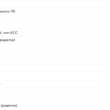
льного ПК
d, non-ECC
радіатор)
в
(радіатор)