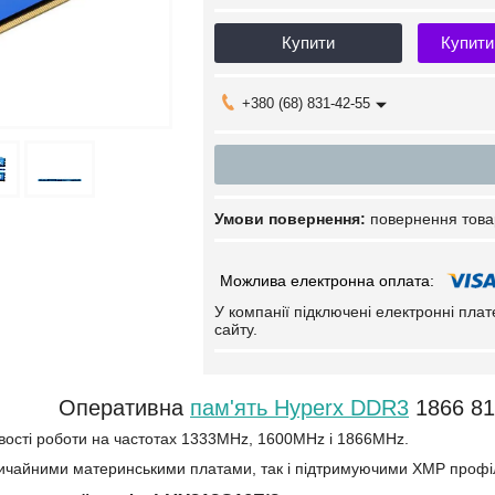
Купити
Купити
+380 (68) 831-42-55
повернення това
У компанії підключені електронні пла
сайту.
Оперативна
пам'ять Hyperx DDR3
1866 81
вості роботи на частотах 1333MHz, 1600MHz і 1866MHz.
звичайними материнськими платами, так і підтримуючими ХМР профі