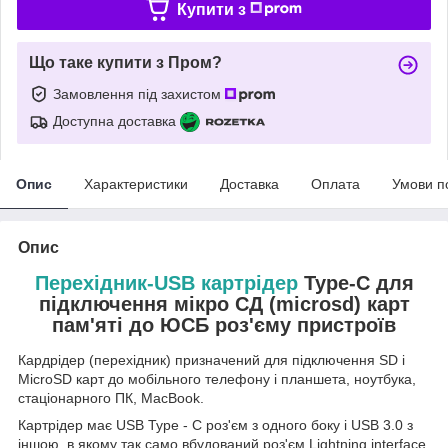
Купити з
Що таке купити з Пром?
Замовлення під захистом
Доступна доставка
Опис
Характеристики
Доставка
Оплата
Умови п
Опис
Перехідник-USB картрідер
Type-C для
підключення мікро СД (microsd) карт
пам'яті до ЮСБ роз'єму пристроїв
Кардрідер (перехідник) призначений для підключення SD і
MicroSD карт до мобільного телефону і планшета, ноутбука,
стаціонарного ПК, MacBook.
Картрідер має USB Type - C роз'єм з одного боку і USB 3.0 з
іншою, в якому так само вбудований роз'єм Lightning interface