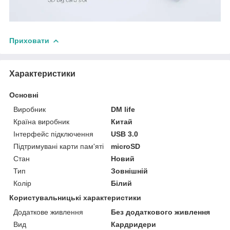
Приховати
Характеристики
Основні
Виробник
DM life
Країна виробник
Китай
Інтерфейс підключення
USB 3.0
Підтримувані карти пам'яті
microSD
Стан
Новий
Тип
Зовнішній
Колір
Білий
Користувальницькі характеристики
Додаткове живлення
Без додаткового живлення
Вид
Кардридери