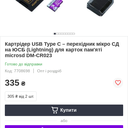
Картрідер USB Type C – перехідник мікро СД
на ЮСБ (Lightning) для карток пам'яті
microsd DM-CR023
Готово до відправки
Код: 7708698
Опт і роздріб
335
₴
305 ₴
від 2 шт.
Купити
або