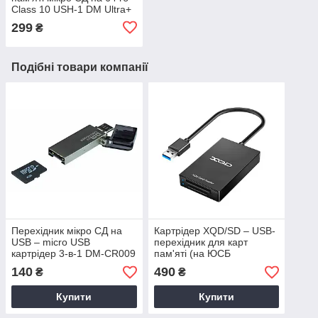
Class 10 USH-1 DM Ultra+
299
₴
Подібні товари компанії
Перехідник мікро СД на
Картрідер XQD/SD – USB-
USB – micro USB
перехідник для карт
картрідер 3-в-1 DM-CR009
пам'яті (на ЮСБ
інтерфейс комп'ютера)
140
490
₴
₴
Купити
Купити