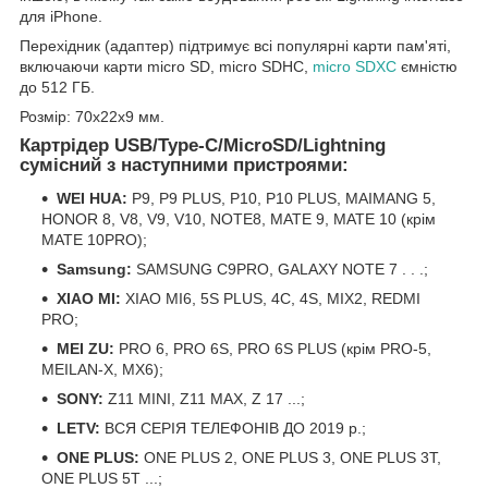
для iPhone.
Перехідник (адаптер) підтримує всі популярні карти пам'яті,
включаючи карти micro SD, micro SDHC,
micro SDXC
ємністю
до 512 ГБ.
Розмір: 70x22x9 мм.
Картрідер USB/Type-C/MicroSD/Lightning
сумісний з наступними пристроями:
WEI HUA:
P9, P9 PLUS, P10, P10 PLUS, MAIMANG 5,
HONOR 8, V8, V9, V10, NOTE8, MATE 9, MATE 10 (крім
MATE 10PRO);
Samsung:
SAMSUNG C9PRO, GALAXY NOTE 7 . . .;
XIAO MI:
XIAO MI6, 5S PLUS, 4C, 4S, MIX2, REDMI
PRO;
MEI ZU:
PRO 6, PRO 6S, PRO 6S PLUS (крім PRO-5,
MEILAN-X, MX6);
SONY:
Z11 MINI, Z11 MAX, Z 17 ...;
LETV:
ВСЯ СЕРІЯ ТЕЛЕФОНІВ ДО 2019 р.;
ONE PLUS:
ONE PLUS 2, ONE PLUS 3, ONE PLUS 3T,
ONE PLUS 5T ...;