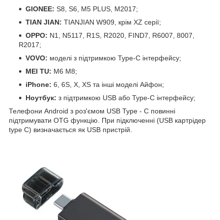
GIONEE:
S8, S6, M5 PLUS, M2017;
TIAN JIAN:
TIANJIAN W909, крім XZ серії;
OPPO:
N1, N5117, R1S, R2020, FIND7, R6007, 8007,
R2017;
VOVO:
моделі з підтримкою Type-C інтерфейсу;
MEI TU:
M6 M8;
iPhone:
6, 6S, X, XS та інші моделі Айфон;
Ноутбук:
з підтримкою USB або Type-C інтерфейсу;
Телефони Android з роз'ємом USB Type - C повинні
підтримувати OTG функцію. При підключенні (USB картрідер
type C) визначається як USB пристрій.