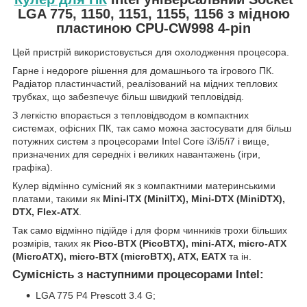
LGA 775, 1150, 1151, 1155, 1156 з мідною
пластиною CPU-CW998 4-pin
Цей пристрій використовується для охолодження процесора.
Гарне і недороге рішення для домашнього та ігрового ПК.
Радіатор пластинчастий, реалізований на мідних теплових
трубках, що забезпечує більш швидкий тепловідвід.
З легкістю впорається з тепловідводом в компактних
системах, офісних ПК, так само можна застосувати для більш
потужних систем з процесорами Intel Core i3/i5/i7 і вище,
призначених для середніх і великих навантажень (ігри,
графіка).
Кулер відмінно сумісний як з компактними материнськими
платами, такими як
Mini-ITX (MiniITX), Mini-DTX (MiniDTX),
DTX, Flex-ATX
.
Так само відмінно підійде і для форм чинників трохи більших
розмірів, таких як
Pico-BTX (PicoBTX), mini-ATX, micro-ATX
(MicroATX), micro-BTX (microBTX), ATX, EATX
та ін.
Сумісність з наступними процесорами Intel:
LGA 775 P4 Prescott 3.4 G;