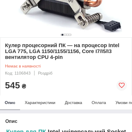
Кулер процесорний ПК — на процесор Intel
LGA 775, LGA 1150/1155/1156, Core I7/I5/I3
вентилятор CPU 4-pin
Немає в наявності
Код: 1106843
Роздріб
545
₴
Опис
Характеристики
Доставка
Оплата
Умови п
Опис
Кулер для ПК
Intel універсальний Socket