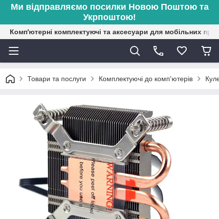
Ми відправляємо посилки Новою Поштою та
Укрпоштою!
Комп'ютерні комплектуючі та аксесуари для мобільних при
Товари та послуги
Комплектуючі до комп'ютерів
Кул