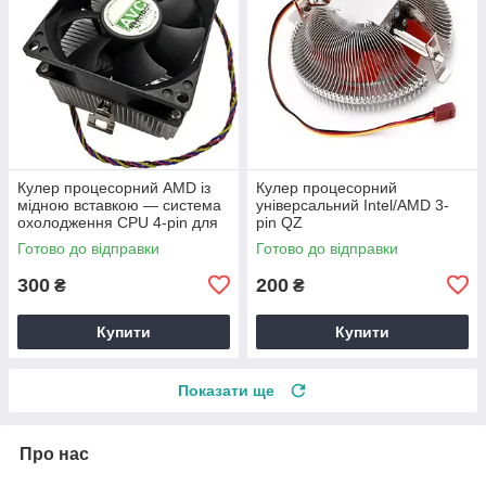
Кулер процесорний AMD із
Кулер процесорний
мідною вставкою — система
універсальний Intel/AMD 3-
охолодження CPU 4-pin для
pin QZ
ПК
Готово до відправки
Готово до відправки
300
200
₴
₴
Купити
Купити
Показати ще
Про нас