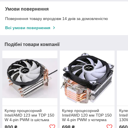
Умови повернення
Повернення товару впродовж 14 днів за домовленістю
Всі умови повернення
Подібні товари компанії
Кулер процесорний
Кулер процесорний
Куле
Intel/AMD 123 мм TDP 150
Intel/AMD 120 мм TDP 150
Inte
W 4-pin PWM із шістьма
W 4-pin PWM з чотирма
130W
мідними тепловими
мідними тепловими
чоти
800
698
660
₴
₴