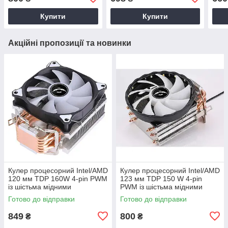
трубками
трубками
тепл
Купити
Купити
Акційні пропозиції та новинки
Кулер процесорний Intel/AMD
Кулер процесорний Intel/AMD
120 мм TDP 160W 4-pin PWM
123 мм TDP 150 W 4-pin
із шістьма мідними
PWM із шістьма мідними
тепловими трубками
тепловими трубками
Готово до відправки
Готово до відправки
849
800
₴
₴