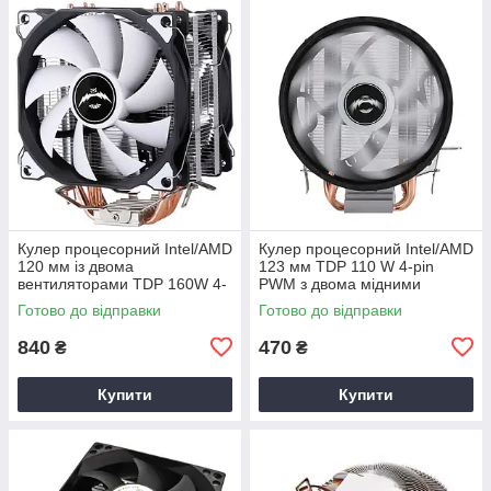
Кулер процесорний Intel/AMD
Кулер процесорний Intel/AMD
120 мм із двома
123 мм TDP 110 W 4-pin
вентиляторами TDP 160W 4-
PWM з двома мідними
pin PWM з 4 мідними
тепловими трубками
Готово до відправки
Готово до відправки
тепловими трубками
840
470
₴
₴
Купити
Купити