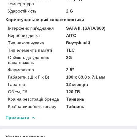
температура
Ударостійкість
2 G
Користувальницькі характеристики
Інтерфейс під'єднання
SATA III (SATA/600)
Виробник диска
AITC
Тип накопичувача
Внутрішній
Тип елементів пам'яті
TLC
Стійкість до ударних
2G
навантажень
Формфактор
2.5"
Габарити (Ш х Г х В)
100 х 69.8 х 7.1 мм
Гарантія
12 місяців
Об'єм, Гб
120 ГБ
Країна реєстрації бренда
Тайвань
Країна-виробник товару
Тайвань
Приховати