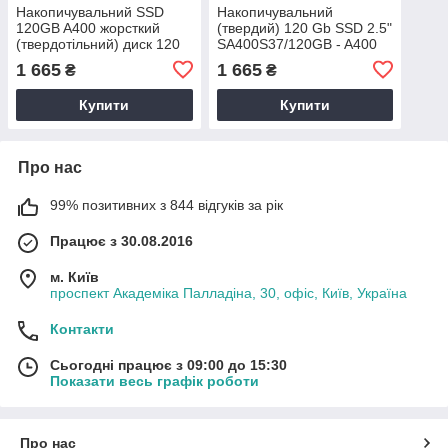
Накопичувальний SSD
Накопичувальний
120GB A400 жорсткий
(твердий) 120 Gb SSD 2.5"
(твердотільний) диск 120
SA400S37/120GB - A400
ГБ SATA3
твердотільний диск 120 ГБ
1 665
1 665
₴
₴
SA400S37/120GB 2.5"
Купити
Купити
Про нас
99% позитивних з 844 відгуків за рік
Працює з 30.08.2016
м. Київ
проспект Академіка Палладіна, 30, офіс, Київ, Україна
Контакти
Сьогодні працює з 09:00 до 15:30
Показати весь графік роботи
Про нас