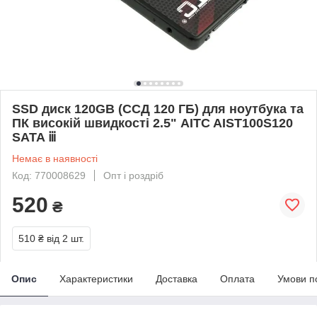
SSD диск 120GB (ССД 120 ГБ) для ноутбука та
ПК високій швидкості 2.5" AITC AIST100S120
SATA ⅲ
Немає в наявності
Код: 770008629
Опт і роздріб
520
₴
510 ₴
від 2 шт.
Опис
Характеристики
Доставка
Оплата
Умови п