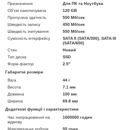
Призначення
Для ПК та Ноутбука
Об'єм накопичувача
120 GB
Пропускна здатність
550 Мб/сек
Швидкість запису
450 Мб/сек
Швидкість зчитування
550 Мб/сек
Сумісність інтерфейсу
SATA II (SATA/300), SATA III
(SATA/600)
Стан
Новий
Тип диска
SSD
Форм-фактор
2.5"
Габаритні розміри
Вага
44 г
Висота
7.1 мм
Довжина
100 мм
Ширина
69.8 мм
Додаткові функції і характеристики
Час напрацювання на
1000000 годин
відмову
Максимальна робоча
55 град.