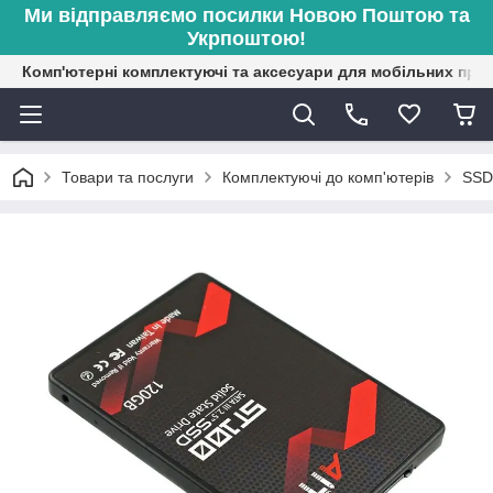
Ми відправляємо посилки Новою Поштою та
Укрпоштою!
Комп'ютерні комплектуючі та аксесуари для мобільних при
Товари та послуги
Комплектуючі до комп'ютерів
SSD