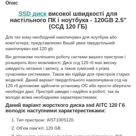
Опис
SSD диск
високої швидкості для
настільного ПК і ноутбука - 120GB 2.5"
(ССД 120 ГБ)
Для тих кому необхідний накопичувач для ноутбука або
комп'ютера, представляємо Вашій увазі твердотільний
накопичувач ssd 120 gb.
Він допоможе поліпшити роботу системи вашого пристрою і
розширить його можливості. Диск ссд 120 гб має високу
швидкість читання і запису, а також сумісний з усіма
сучасними системами. Також він підійде для пристроїв старих
моделей. Даний варіант твердотільного накопичувача ссд на
120 гб допоможе здійснити установку ОС або просто зберігати
необхідні дані. Пристрій швидко і надійно в роботі, так як
володіє всіма необхідними характеристиками.
Даний варіант жорсткого диска ssd AITC 120 Гб
володіє наступними характеристиками:
Тип пристрою: AIST100S120.
Об'єм пам'яті: 120 GB.