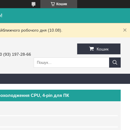
Кошик
!
йближчого робочого дня (10.08).
Кошик
0 (93) 197-28-66
 охолодження CPU, 4-pin для ПК