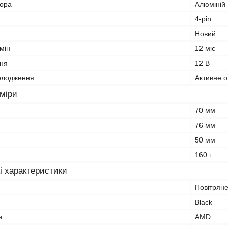
тора
Алюміній
4-pin
Новий
мін
12 міс
ня
12 В
олодження
Активне 
зміри
70 мм
76 мм
50 мм
160 г
і характеристики
Повітряне
Black
а
AMD