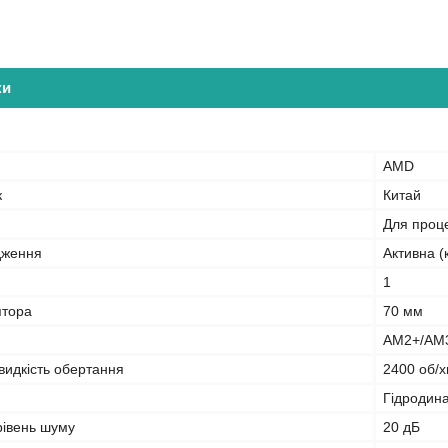
ки
AMD
к
Китай
Для проц
дження
Активна (
1
ятора
70 мм
AM2+/AM3
идкість обертання
2400 об/х
Гідродин
івень шуму
20 дБ