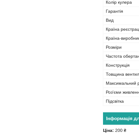
Колір кулера
Гарантія
Вид
Країна реєстрац
Країна-виробни
Розміри
Частота оберта
Конструкція
Товщина венти
Максимальний р
Роз'єми живлен
Підсвітка
Інформація д
Ціна:
200 ₴