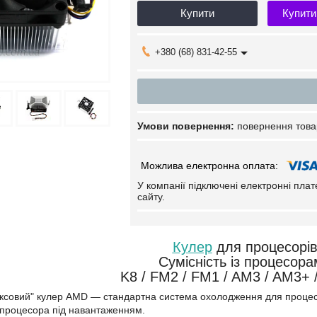
Купити
Купити
+380 (68) 831-42-55
повернення това
У компанії підключені електронні пла
сайту.
Кулер
для процесорі
Сумісність із процесор
K8 / FM2 / FM1 / AM3 / AM3+ 
оксовий" кулер AMD — стандартна система охолодження для процес
 процесора під навантаженням.