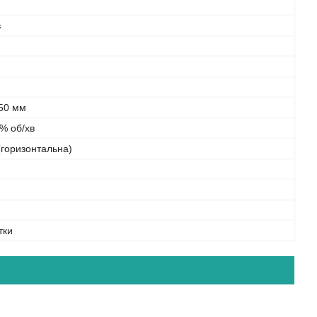
в
 50 мм
% об/хв
(горизонтальна)
тки