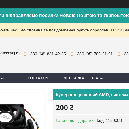
Ми відправляємо посилки Новою Поштою та Укрпоштою
бочий час. Замовлення та повідомлення будуть оброблені з 09:00 на
 аксесуари
+380 (68) 831-42-55
+380 (95) 786-21-91
+38
НАС
КОНТАКТИ
ДОСТАВКА І ОПЛАТА
Кулер процесорний AMD, система
200 ₴
Готово до відправки
Код:
1150003