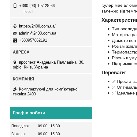
Кулер має алюмін
+380 (93) 197-28-66
залежно від темп
lifecell
Характеристи
https://2400.com.ua/
Тип охолодж
admin@2400.com.ua
Матеріал ра
Діаметр вен
+380957862191
Роз'єм живл
Термопаста
Рівень шуму
проспект Академіка Палладіна, 30,
Підтримка с
офіс, Київ, Україна
Переваги:
✅ Просте вс
✅ Оптимальн
Комплектуючі для комп'ютерної
✅ Ідеальне 
техніки 2400
Графік роботи
Понеділок
09:00
15:30
Вівторок
09:00
15:30