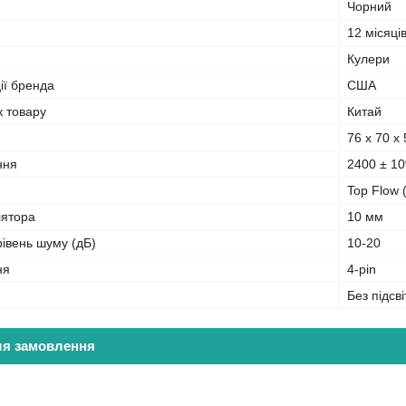
Чорний
12 місяці
Кулери
ії бренда
США
к товару
Китай
76 х 70 х
ння
2400 ± 10
Top Flow 
лятора
10 мм
івень шуму (дБ)
10-20
ня
4-pin
Без підсві
ля замовлення