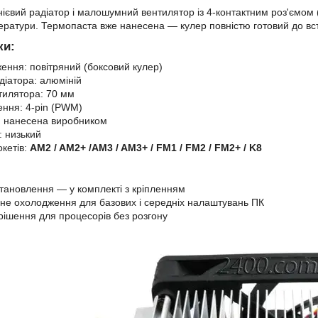
ієвий радіатор і малошумний вентилятор із 4-контактним роз'ємом
ератури. Термопаста вже нанесена — кулер повністю готовий до вс
ки:
ення: повітряний (боксовий кулер)
діатора: алюміній
тилятора: 70 мм
ення: 4-pin (PWM)
: нанесена виробником
: низький
окетів:
AM2 / AM2+ /AM3 / AM3+ / FM1 / FM2 / FM2+ / K8
тановлення — у комплекті з кріпленням
е охолодження для базових і середніх налаштувань ПК
рішення для процесорів без розгону