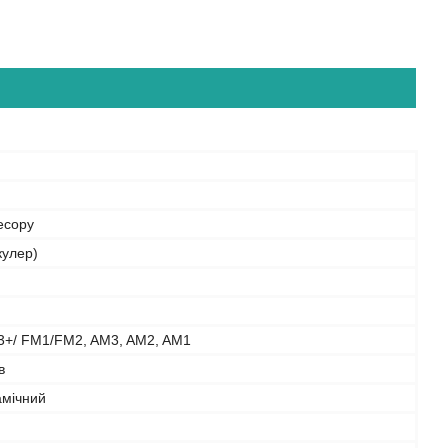
есору
кулер)
+/ FM1/FM2, AM3, AM2, AM1
в
амічний