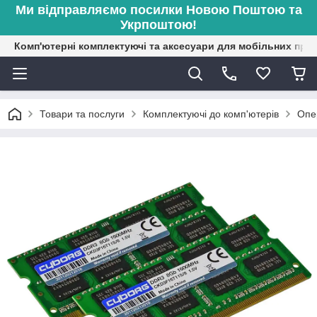
Ми відправляємо посилки Новою Поштою та
Укрпоштою!
Комп'ютерні комплектуючі та аксесуари для мобільних при
Товари та послуги
Комплектуючі до комп'ютерів
Опе