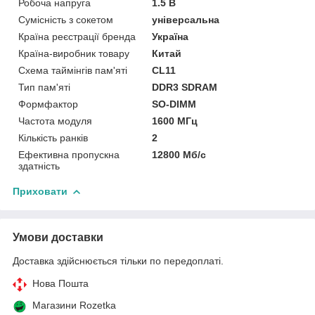
Робоча напруга
1.5 В
Сумісність з сокетом
універсальна
Країна реєстрації бренда
Україна
Країна-виробник товару
Китай
Схема таймінгів пам'яті
CL11
Тип пам'яті
DDR3 SDRAM
Формфактор
SO-DIMM
Частота модуля
1600 МГц
Кількість ранків
2
Ефективна пропускна
12800 Мб/с
здатність
Приховати
Умови доставки
Доставка здійснюється тільки по передоплаті.
Нова Пошта
Магазини Rozetka