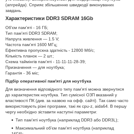
(апгрейда). Сприяє збільшенню швидкодії виконуваних
завдань.
Характеристики DDR3 SDRAM 16Gb
Об'єм пам'яті - 16 ГБ;
Тип пам'яті DDR3 SDRAM;
Напруга живлення — 1.5 V;
Частота пам'яті 1600 МГц;
Ефективна пропускна здатність - 12800 Мб/с;
Кількість планок — 2 шт.;
Схема таймінгів пам'яті - 11-11-11-28-39;
Призначення — для ноутбука;
Гарантія - 36 міс;
Підбір оперативної пам'яті для ноутбука
Для визначення відповідного типу пам'яті можна звернутися
до характеристик ноутбука. Тип сумісної ОЗП вказаний у
властивості ПК (див. за назвою на офф. сайті). Так само часто
використовують різні програми, такі як cpu-z, aida64. В першу
чергу необхідно зіставити наступні параметри:
Тип пам'яті ноутбука (наприклад DDR3 або DDR3L);
Максимальний об'єм пам'яті ноутбука (наприклад
16Гб);