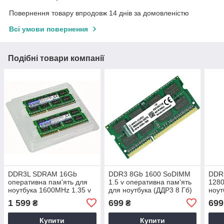
Повернення товару впродовж 14 днів за домовленістю
Всі умови повернення
Подібні товари компанії
DDR3L SDRAM 16Gb
DDR3 8Gb 1600 SoDIMM
DDR
оперативна пам'ять для
1.5 v оперативна пам'ять
1280
ноутбука 1600MHz 1.35 v
для ноутбука (ДДР3 8 Гб)
ноут
16384MB
PC3-12800 8192MB
пам'
1 599
699
699
₴
₴
(CKD3F16T11LS/16)
KVR16S11/8
CB1
PC3L-12800
Купити
Купити