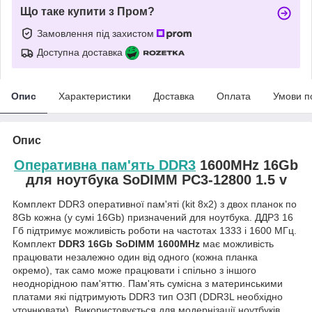
Що таке купити з Пром?
Замовлення під захистом
Доступна доставка
Опис
Характеристики
Доставка
Оплата
Умови п
Опис
Оперативна пам'ять DDR3
1600MHz 16Gb
для ноутбука SoDIMM PC3-12800 1.5 v
Комплект DDR3 оперативної пам'яті (kit 8x2) з двох планок по
8Gb кожна (у сумі 16Gb) призначений для ноутбука. ДДР3 16
Гб підтримує можливість роботи на частотах 1333 і 1600 МГц.
Комплект
DDR3 16Gb SoDIMM 1600MHz
має можливість
працювати незалежно один від одного (кожна планка
окремо), так само може працювати і спільно з іншого
неоднорідною пам'яттю. Пам'ять сумісна з материнськими
платами які підтримують DDR3 тип ОЗП (DDR3L необхідно
уточнювати). Використовується для модернізації ноутбуків