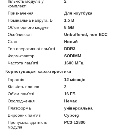
Кількість модулів у
2
комплекті
Призначення
Для ноутбука
Номінальна напруга, В
1.5 В
Об'єм одного модуля
8 GB
Особливості
Unbuffered, non-ECC
Стан
Новий
Тип оперативної пам'яті
DDR3
Форм-фактор
SODIMM
Частота пам'яті
1600 МГц
Користувацькі характеристики
Гарантія
12 місяців
Кількість планок
2
Об'єм пам'яті
16 ГБ
Охолодження
Немає
Платформа
універсальна
Виробник пам'яті
Cyborg
Пропускна здатність
PC3-12800
модуля