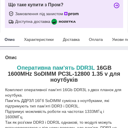
Що таке купити з Пром?
Замовлення під захистом
Доступна доставка
Опис
Характеристики
Доставка
Оплата
Умови п
Опис
Оперативна пам'ять DDR3L
16GB
1600MHz SoDIMM PC3L-12800 1.35 v для
ноутбуків
Комплект оперативної пам'яті 16Gb DDR3L з двох планок для
ноутбука.
Пам'ять ДДР3Л 16Гб SoDIMM сумісна з ноутбуками, які
підтримують тип пам'яті DDR3 і DDR3L.
Підтримує можливість роботи на частотах 1333МГц і
1600МГц.
Так як роз'єми DDR3 і DDR3L однакові, то модулі можуть
встановлюватися у вільному порядку, але пам'ять DDR3 не