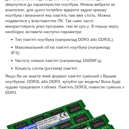
звернутися до характеристик ноутбука. Можна вибрати за
аналогією, для цього потрібно відкрити задню кришку
ноутбука і визначити яка пам'ять там вже стоїть. Можна
подивитися у властивостях ПК. Так само часто
використовують різні програми, такі як cpu-z. В першу чергу
необхідно зіставити наступні параметри:
Тип пам'яті ноутбука (наприклад DDR3 або DDR3L);
Максимальний об'єм пам'яті ноутбука (наприклад
8Гб);
Частоту планок пам'яті (наприклад 1600МГц);
Кількість слотів (роз'ємів) пам'яті;
Якщо Ви не знаєте який формат пам'яті сумісний з Вашим
ноутбуком, DDR3L або DDR3, купуйте цю модель! Вона буде
чудово працювати з обома. Пам'ять DDR3L повністю сумісна з
DDR3.