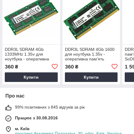
DDR3L SDRAM 4Gb
DDR3L SDRAM 4Gb 1600
DDR
1333MHz 1.35v для
для ноутбука 1.35v -
пам'
ноутбука - оперативна
оперативна пам'ять
SoDI
пам'ять PC3L -10600
4096MB PC3L-12800 ДДР3
1638
360
360
1 5
₴
₴
ДДР3Л 4 Гб 1333
4 Гб KVR16LS11/4
(CK
KVR13LS9/4G
Купити
Купити
Про нас
99% позитивних з 845 відгуків за рік
Працює з 30.08.2016
м. Київ
проспект Академіка Палладіна, 30, офіс, Київ, Україна