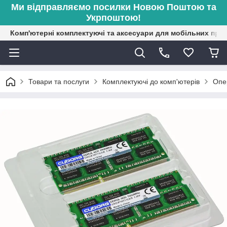
Ми відправляємо посилки Новою Поштою та
Укрпоштою!
Комп'ютерні комплектуючі та аксесуари для мобільних при
Товари та послуги
Комплектуючі до комп'ютерів
Опе