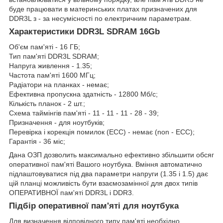
буде працювати в материнських платах призначених для
DDR3L з - за несумісності по електричним параметрам.
Характеристики DDR3L SDRAM 16Gb
Об'єм пам'яті - 16 ГБ;
Тип пам'яті DDR3L SDRAM;
Напруга живлення - 1.35;
Частота пам'яті 1600 МГц;
Радіатори на планках - немає;
Ефективна пропускна здатність - 12800 Мб/с;
Кількість планок - 2 шт.;
Схема таймінгів пам'яті - 11 - 11 - 11 - 28 - 39;
Призначення - для ноутбуків;
Перевірка і корекція помилок (ECC) - немає (non - ECC);
Гарантія - 36 міс;
Дана ОЗП дозволить максимально ефективно збільшити обсяг
оперативної пам'яті Вашого ноутбука. Вміння автоматично
підлаштовуватися під два параметри напруги (1.35 і 1.5) дає
цій планці можливість бути взаємозамінної для двох типів
ОПЕРАТИВНОЇ пам'яті DDR3L і DDR3.
Підбір оперативної пам'яті для ноутбука
Для визначення відповідного типу пам'яті необхідно