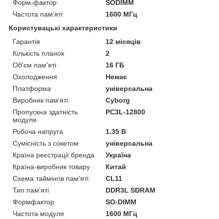
Форм-фактор
SODIMM
Частота пам'яті
1600 МГц
Користувацькі характеристики
Гарантія
12 місяців
Кількість планок
2
Об'єм пам'яті
16 ГБ
Охолодження
Немає
Платформа
універсальна
Виробник пам'яті
Cyborg
Пропускна здатність
PC3L-12800
модуля
Робоча напруга
1.35 В
Сумісність з сокетом
універсальна
Країна реєстрації бренда
Україна
Країна-виробник товару
Китай
Схема таймінгів пам'яті
CL11
Тип пам'яті
DDR3L SDRAM
Формфактор
SO-DIMM
Частота модуля
1600 МГц